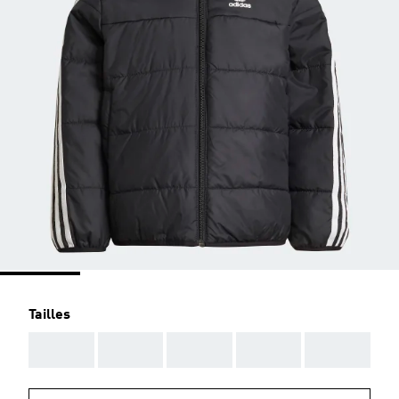
Tailles
AAA
AAA
AAA
AAA
AAA