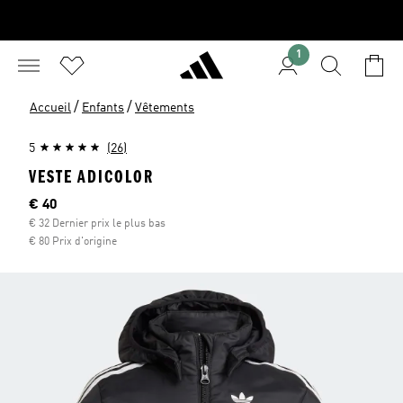
1
/
/
Accueil
Enfants
Vêtements
5
(26)
VESTE ADICOLOR
Current price
€ 40
€ 32 Dernier prix le plus bas
€ 80 Prix d'origine