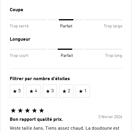
Coupe
Trop serré
Parfait
Trop large
Longueur
Trop court
Parfait
Trop long
Filtrer par nombre d'étoiles
5
4
3
2
1
5 février 2026
Bon rapport qualité prix.
Veste taille 6ans. Tiens assez chaud. La doudoune est