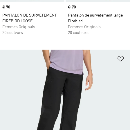
Prix
€ 70
Prix
€ 70
PANTALON DE SURVÊTEMENT
Pantalon de survêtement large
FIREBIRD LOOSE
Firebird
Femmes Originals
Femmes Originals
20 couleurs
20 couleurs
Aj