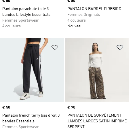
Prix
€ 50
Prix
€ 80
Pantalon parachute toile 3
PANTALON BARREL FIREBIRD
bandes Lifestyle Essentials
Femmes Originals
Femmes Sportswear
4 couleurs
4 couleurs
Nouveau
Ajouter à la Liste de produits favor
Aj
Prix
€ 50
Prix
€ 70
Pantalon french terry bas droit 3
PANTALON DE SURVÊTEMENT
bandes Essentials
JAMBES LARGES SATIN IMPRIMÉ
Femmes Sportswear
SERPENT