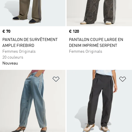
Prix
€ 70
Prix
€ 120
PANTALON DE SURVÊTEMENT
PANTALON COUPE LARGE EN
AMPLE FIREBIRD
DENIM IMPRIMÉ SERPENT
Femmes Originals
Femmes Originals
20 couleurs
Nouveau
Ajouter à la Liste de produits favor
Aj