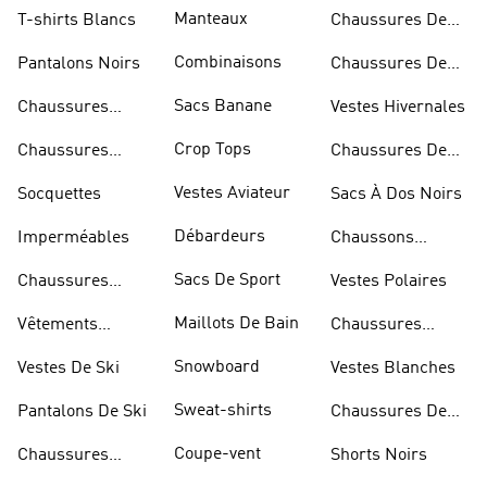
Bandoulière
Manteaux
T-shirts Blancs
Chaussures De
Rugby
Combinaisons
Pantalons Noirs
Chaussures De
Skateur
Sacs Banane
Chaussures
Vestes Hivernales
Bleues
Crop Tops
Chaussures
Chaussures De
Dorées
Marche
Vestes Aviateur
Socquettes
Sacs À Dos Noirs
Débardeurs
Imperméables
Chaussons
D'escalade
Sacs De Sport
Chaussures
Vestes Polaires
Blanches
Maillots De Bain
Vêtements
Chaussures
Sportifs
D'haltérophilie
Snowboard
Vestes De Ski
Vestes Blanches
Sweat-shirts
Pantalons De Ski
Chaussures De
Basketball
Coupe-vent
Chaussures
Shorts Noirs
Rouges