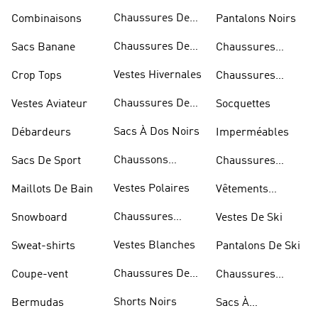
Bandoulière
Chaussures De
Combinaisons
Pantalons Noirs
Rugby
Chaussures De
Sacs Banane
Chaussures
Skateur
Bleues
Vestes Hivernales
Crop Tops
Chaussures
Dorées
Chaussures De
Vestes Aviateur
Socquettes
Marche
Sacs À Dos Noirs
Débardeurs
Imperméables
Chaussons
Sacs De Sport
Chaussures
D'escalade
Blanches
Vestes Polaires
Maillots De Bain
Vêtements
Sportifs
Chaussures
Snowboard
Vestes De Ski
D'haltérophilie
Vestes Blanches
Sweat-shirts
Pantalons De Ski
Chaussures De
Coupe-vent
Chaussures
Basketball
Rouges
Shorts Noirs
Bermudas
Sacs À