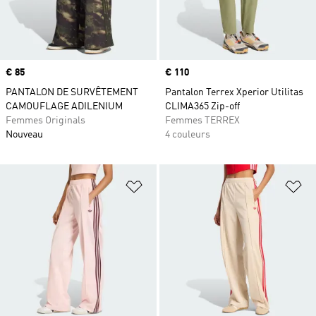
Prix
€ 85
Prix
€ 110
PANTALON DE SURVÊTEMENT
Pantalon Terrex Xperior Utilitas
CAMOUFLAGE ADILENIUM
CLIMA365 Zip-off
Femmes Originals
Femmes TERREX
Nouveau
4 couleurs
Ajouter à la Liste de produits favor
Aj