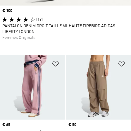
Prix
€ 100
(19)
PANTALON DENIM DROIT TAILLE MI-HAUTE FIREBIRD ADIDAS
LIBERTY LONDON
Femmes Originals
Ajouter à la Liste de produits favor
Aj
Prix
€ 65
Prix
€ 50