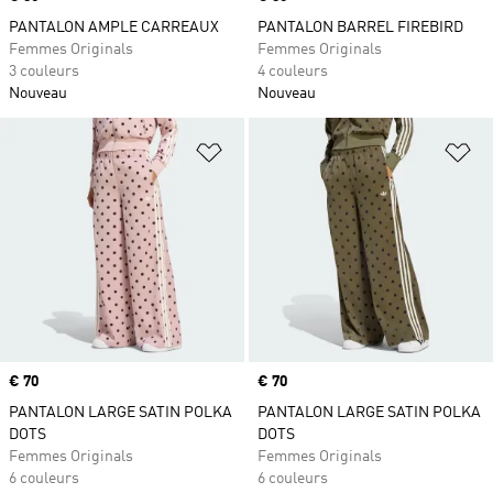
PANTALON AMPLE CARREAUX
PANTALON BARREL FIREBIRD
Femmes Originals
Femmes Originals
3 couleurs
4 couleurs
Nouveau
Nouveau
Ajouter à la Liste de produits favor
Aj
Prix
€ 70
Prix
€ 70
PANTALON LARGE SATIN POLKA
PANTALON LARGE SATIN POLKA
DOTS
DOTS
Femmes Originals
Femmes Originals
6 couleurs
6 couleurs