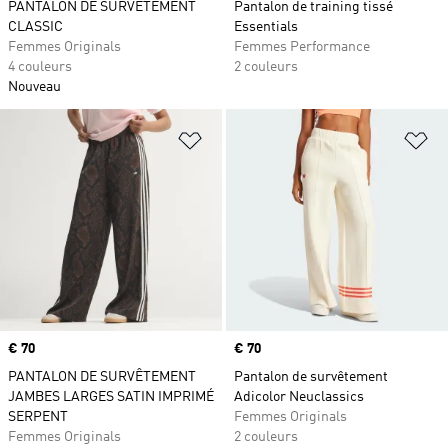
PANTALON DE SURVÊTEMENT
Pantalon de training tissé
CLASSIC
Essentials
Femmes Originals
Femmes Performance
4 couleurs
2 couleurs
Nouveau
Ajouter à la Liste de produits favor
Aj
Prix
€ 70
Prix
€ 70
PANTALON DE SURVÊTEMENT
Pantalon de survêtement
JAMBES LARGES SATIN IMPRIMÉ
Adicolor Neuclassics
SERPENT
Femmes Originals
Femmes Originals
2 couleurs