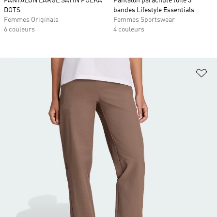
PANTALON LARGE SATIN POLKA
Pantalon parachute toile 3
DOTS
bandes Lifestyle Essentials
Femmes Originals
Femmes Sportswear
6 couleurs
4 couleurs
Aj