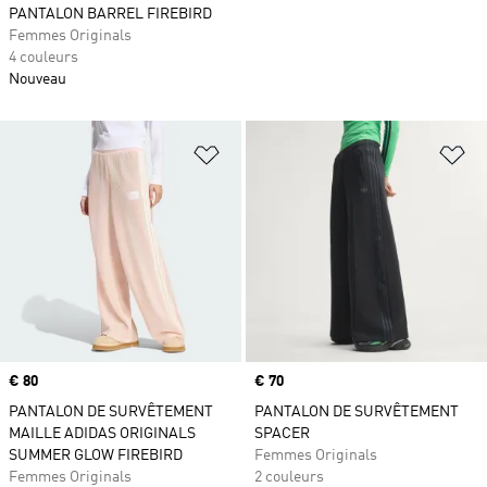
PANTALON BARREL FIREBIRD
Femmes Originals
4 couleurs
Nouveau
Ajouter à la Liste de produits favor
Aj
Prix
€ 80
Prix
€ 70
PANTALON DE SURVÊTEMENT
PANTALON DE SURVÊTEMENT
MAILLE ADIDAS ORIGINALS
SPACER
SUMMER GLOW FIREBIRD
Femmes Originals
Femmes Originals
2 couleurs