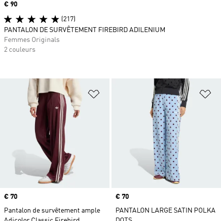
Prix
€ 90
(217)
PANTALON DE SURVÊTEMENT FIREBIRD ADILENIUM
Femmes Originals
2 couleurs
Ajouter à la Liste de produits favor
Aj
Prix
€ 70
Prix
€ 70
Pantalon de survêtement ample
PANTALON LARGE SATIN POLKA
Adicolor Classic Firebird
DOTS