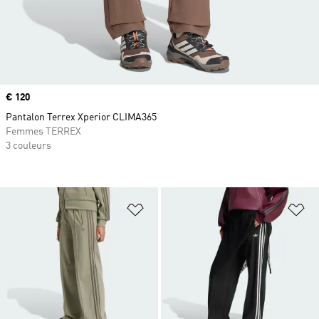
Prix
€ 120
Pantalon Terrex Xperior CLIMA365
Femmes TERREX
3 couleurs
Ajouter à la Liste de produits favor
Aj