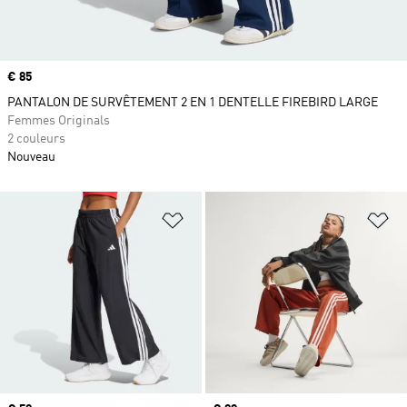
Prix
€ 85
PANTALON DE SURVÊTEMENT 2 EN 1 DENTELLE FIREBIRD LARGE
Femmes Originals
2 couleurs
Nouveau
Ajouter à la Liste de produits favor
Aj