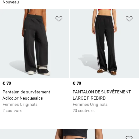
Nouveau
Ajouter à la Liste de produits favor
Aj
Prix
€ 70
Prix
€ 70
Pantalon de survêtement
PANTALON DE SURVÊTEMENT
Adicolor Neuclassics
LARGE FIREBIRD
Femmes Originals
Femmes Originals
2 couleurs
20 couleurs
Aj