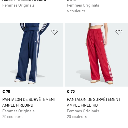
Femmes Originals
Femmes Originals
6 couleurs
Ajouter à la Liste de produits favor
Aj
Prix
€ 70
Prix
€ 70
PANTALON DE SURVÊTEMENT
PANTALON DE SURVÊTEMENT
AMPLE FIREBIRD
AMPLE FIREBIRD
Femmes Originals
Femmes Originals
20 couleurs
20 couleurs