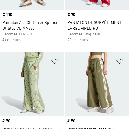
Prix
€ 110
Prix
€ 70
Pantalon Zip-Off Terrex Xperior
PANTALON DE SURVÊTEMENT
Utilitas CLIMA365
LARGE FIREBIRD
Femmes TERREX
Femmes Originals
4 couleurs
20 couleurs
Ajouter à la Liste de produits favor
Aj
Prix
€ 70
Prix
€ 50