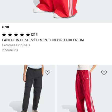
Prix
€ 90
(217)
PANTALON DE SURVÊTEMENT FIREBIRD ADILENIUM
Femmes Originals
2 couleurs
Ajouter à la Liste de produits favor
Aj