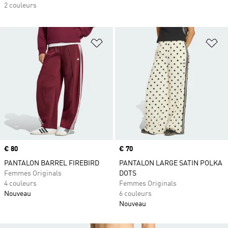
2 couleurs
Ajouter à la Liste de produits favor
Aj
Prix
€ 80
Prix
€ 70
PANTALON BARREL FIREBIRD
PANTALON LARGE SATIN POLKA
Femmes Originals
DOTS
4 couleurs
Femmes Originals
Nouveau
6 couleurs
Nouveau