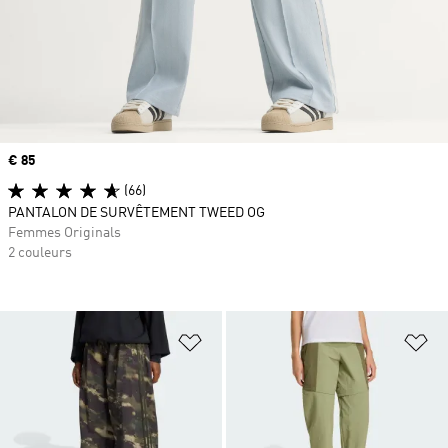
Prix
€ 85
(66)
PANTALON DE SURVÊTEMENT TWEED OG
Femmes Originals
2 couleurs
Ajouter à la Liste de produits favor
Aj