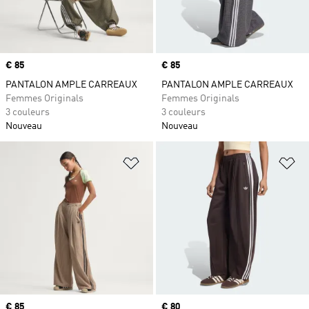
Prix
€ 85
Prix
€ 85
PANTALON AMPLE CARREAUX
PANTALON AMPLE CARREAUX
Femmes Originals
Femmes Originals
3 couleurs
3 couleurs
Nouveau
Nouveau
Ajouter à la Liste de produits favor
Aj
Prix
€ 85
Prix
€ 80