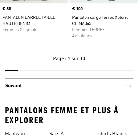
Prix
€ 85
Prix
€ 100
PANTALON BARREL TAILLE
Pantalon cargo Terrex Xploric
HAUTE DENIM
CLIMA365
Femmes Originals
Femmes TERREX
4 couleurs
Page : 1 sur 10
Suivant
PANTALONS FEMME ET PLUS À
EXPLORER
Manteaux
Sacs À
T-shirts Blancs