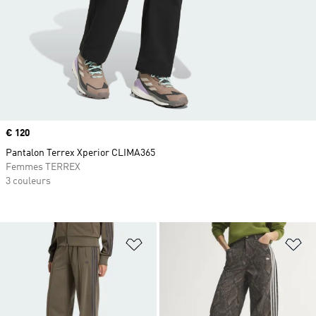
Prix
€ 120
Pantalon Terrex Xperior CLIMA365
Femmes TERREX
3 couleurs
Ajouter à la Liste de produits favor
Aj