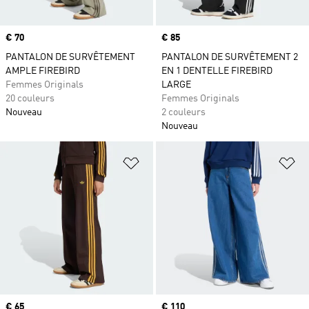
Prix
€ 70
Prix
€ 85
PANTALON DE SURVÊTEMENT
PANTALON DE SURVÊTEMENT 2
AMPLE FIREBIRD
EN 1 DENTELLE FIREBIRD
Femmes Originals
LARGE
20 couleurs
Femmes Originals
Nouveau
2 couleurs
Nouveau
Ajouter à la Liste de produits favor
Aj
Prix
€ 65
Prix
€ 110