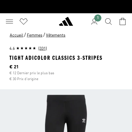
1
/
/
Accueil
Femmes
Vêtements
4.6
(331)
TIGHT ADICOLOR CLASSICS 3-STRIPES
Current price
€ 21
€ 12 Dernier prix le plus bas
€ 30 Prix d'origine