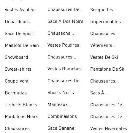
Dorées
Chaussures De
Vestes Aviateur
Socquettes
Marche
Sacs À Dos Noirs
Débardeurs
Imperméables
Chaussons
Sacs De Sport
Chaussures
D'escalade
Blanches
Vestes Polaires
Maillots De Bain
Vêtements
Sportifs
Chaussures
Snowboard
Vestes De Ski
D'haltérophilie
Vestes Blanches
Sweat-shirts
Pantalons De Ski
Chaussures De
Coupe-vent
Chaussures
Basketball
Rouges
Shorts Noirs
Bermudas
Sacs À
Bandoulière
Manteaux
T-shirts Blancs
Chaussures De
Rugby
Combinaisons
Pantalons Noirs
Chaussures De
Skateur
Sacs Banane
Chaussures
Vestes Hivernales