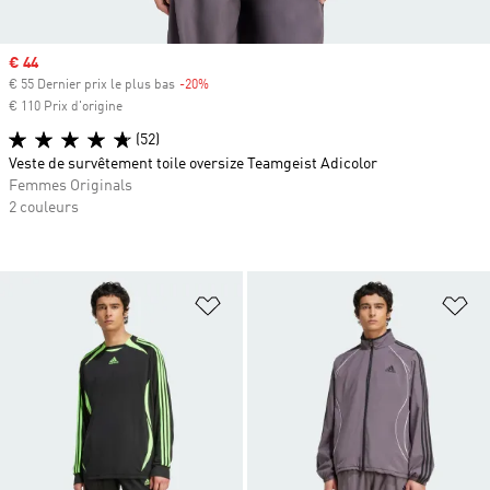
Prix soldé
€ 44
€ 55 Dernier prix le plus bas
-20%
Rabais
€ 110 Prix d'origine
(52)
Veste de survêtement toile oversize Teamgeist Adicolor
Femmes Originals
2 couleurs
Ajouter à la Liste de produits favor
Aj