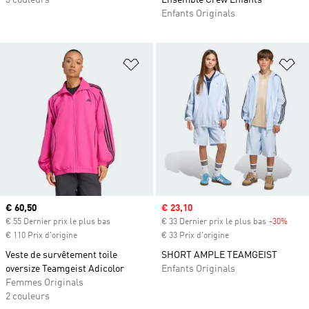
3 couleurs
Ensemble Crew Enfants
Enfants Originals
Ajouter à la Liste de produits favor
Aj
Prix actuel
€ 60,50
Prix soldé
€ 23,10
€ 55 Dernier prix le plus bas
€ 33 Dernier prix le plus bas
-30%
Rabai
€ 110 Prix d'origine
€ 33 Prix d'origine
Veste de survêtement toile
SHORT AMPLE TEAMGEIST
oversize Teamgeist Adicolor
Enfants Originals
Femmes Originals
2 couleurs