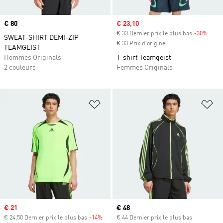
Prix
€ 80
Prix soldé
€ 23,10
€ 33 Dernier prix le plus bas
-30%
Rabai
SWEAT-SHIRT DEMI-ZIP
€ 33 Prix d'origine
TEAMGEIST
Hommes Originals
T-shirt Teamgeist
2 couleurs
Femmes Originals
Ajouter à la Liste de produits favor
Aj
Prix soldé
€ 21
Prix actuel
€ 48
€ 24,50 Dernier prix le plus bas
-14%
Rabais
€ 44 Dernier prix le plus bas