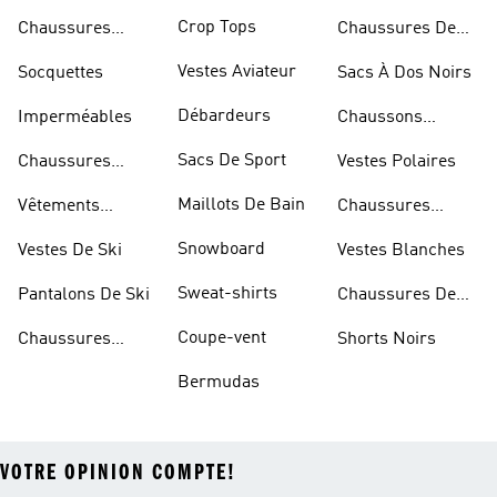
Bleues
Crop Tops
Chaussures
Chaussures De
Dorées
Marche
Vestes Aviateur
Socquettes
Sacs À Dos Noirs
Débardeurs
Imperméables
Chaussons
D'escalade
Sacs De Sport
Chaussures
Vestes Polaires
Blanches
Maillots De Bain
Vêtements
Chaussures
Sportifs
D'haltérophilie
Snowboard
Vestes De Ski
Vestes Blanches
Sweat-shirts
Pantalons De Ski
Chaussures De
Basketball
Coupe-vent
Chaussures
Shorts Noirs
Rouges
Bermudas
VOTRE OPINION COMPTE!