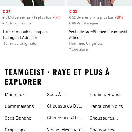
Prix soldé
€ 27
Prix soldé
€ 32
€ 31,50 Dernier prix le plus bas
-14%
Rabais
€ 52 Dernier prix le plus bas
-38%
Rabai
€ 45 Prix d'origine
€ 80 Prix d'origine
T-shirt manches longues
Veste de survêtement Teamgeist
Teamgeist Adicolor
Adicolor
Hommes Originals
Hommes Originals
7 couleurs
TEAMGEIST • RAYE ET PLUS À
EXPLORER
Manteaux
Sacs À
T-shirts Blancs
Bandoulière
Chaussures De
Combinaisons
Pantalons Noirs
Rugby
Chaussures De
Sacs Banane
Chaussures
Skateur
Bleues
Vestes Hivernales
Crop Tops
Chaussures