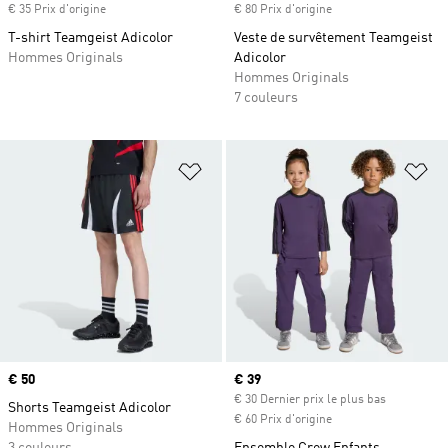
€ 35 Prix d'origine
€ 80 Prix d'origine
T-shirt Teamgeist Adicolor
Veste de survêtement Teamgeist
Hommes Originals
Adicolor
Hommes Originals
7 couleurs
Ajouter à la Liste de produits favor
Aj
Prix
€ 50
Prix actuel
€ 39
€ 30 Dernier prix le plus bas
Shorts Teamgeist Adicolor
€ 60 Prix d'origine
Hommes Originals