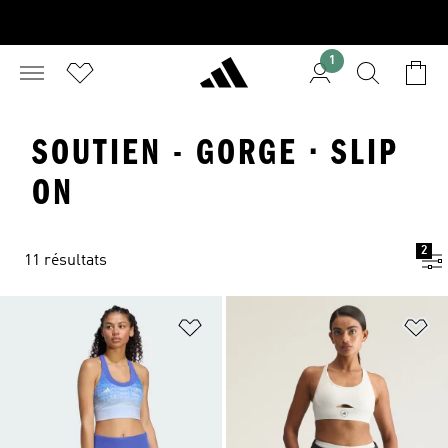
1
SOUTIEN - GORGE · SLIP
ON
2
11 résultats
Ajouter à la Liste de produits favor
Aj