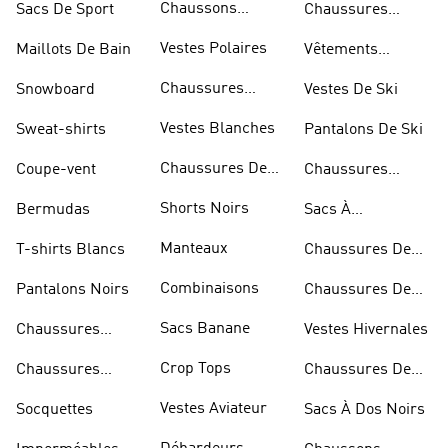
Chaussons
Sacs De Sport
Chaussures
D'escalade
Blanches
Vestes Polaires
Maillots De Bain
Vêtements
Sportifs
Chaussures
Snowboard
Vestes De Ski
D'haltérophilie
Vestes Blanches
Sweat-shirts
Pantalons De Ski
Chaussures De
Coupe-vent
Chaussures
Basketball
Rouges
Shorts Noirs
Bermudas
Sacs À
Bandoulière
Manteaux
T-shirts Blancs
Chaussures De
Rugby
Combinaisons
Pantalons Noirs
Chaussures De
Skateur
Sacs Banane
Chaussures
Vestes Hivernales
Bleues
Crop Tops
Chaussures
Chaussures De
Dorées
Marche
Vestes Aviateur
Socquettes
Sacs À Dos Noirs