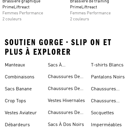
Brassière graphique
Brassière de training
PrimeLiftreact
PrimeLiftreact
Femmes Performance
Femmes Performance
2 couleurs
2 couleurs
SOUTIEN GORGE • SLIP ON ET
PLUS À EXPLORER
Manteaux
Sacs À
T-shirts Blancs
Bandoulière
Chaussures De
Combinaisons
Pantalons Noirs
Rugby
Chaussures De
Sacs Banane
Chaussures
Skateur
Bleues
Vestes Hivernales
Crop Tops
Chaussures
Dorées
Chaussures De
Vestes Aviateur
Socquettes
Marche
Sacs À Dos Noirs
Débardeurs
Imperméables