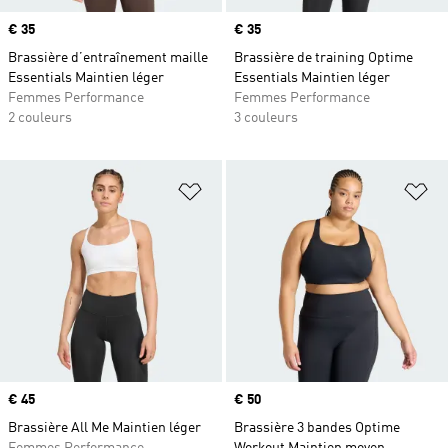
Prix
€ 35
Prix
€ 35
Brassière d’entraînement maille
Brassière de training Optime
Essentials Maintien léger
Essentials Maintien léger
Femmes Performance
Femmes Performance
2 couleurs
3 couleurs
Ajouter à la Liste de produits favor
Aj
Prix
€ 45
Prix
€ 50
Brassière All Me Maintien léger
Brassière 3 bandes Optime