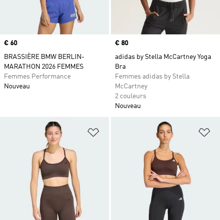
Prix
€ 60
Prix
€ 80
BRASSIÈRE BMW BERLIN-
adidas by Stella McCartney Yoga
MARATHON 2026 FEMMES
Bra
Femmes Performance
Femmes adidas by Stella
Nouveau
McCartney
2 couleurs
Nouveau
Ajouter à la Liste de produits favor
Aj