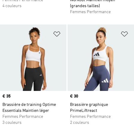
Femmes Performance
Workout Maintien moyen
4 couleurs
(grandes tailles)
Femmes Performance
Ajouter à la Liste de produits favor
Aj
Prix
€ 35
Prix
€ 30
Brassière de training Optime
Brassière graphique
Essentials Maintien léger
PrimeLiftreact
Femmes Performance
Femmes Performance
3 couleurs
2 couleurs