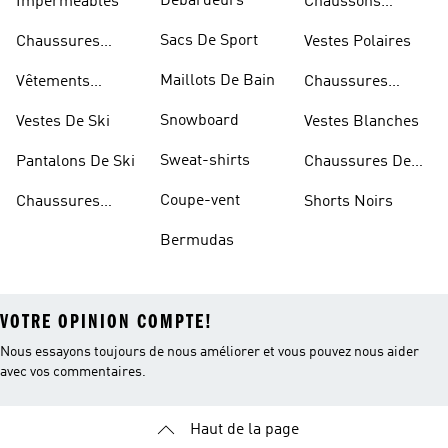
Débardeurs
Imperméables
Chaussons
D'escalade
Sacs De Sport
Chaussures
Vestes Polaires
Blanches
Maillots De Bain
Vêtements
Chaussures
Sportifs
D'haltérophilie
Snowboard
Vestes De Ski
Vestes Blanches
Sweat-shirts
Pantalons De Ski
Chaussures De
Basketball
Coupe-vent
Chaussures
Shorts Noirs
Rouges
Bermudas
VOTRE OPINION COMPTE!
Nous essayons toujours de nous améliorer et vous pouvez nous aider
avec vos commentaires.
Haut de la page