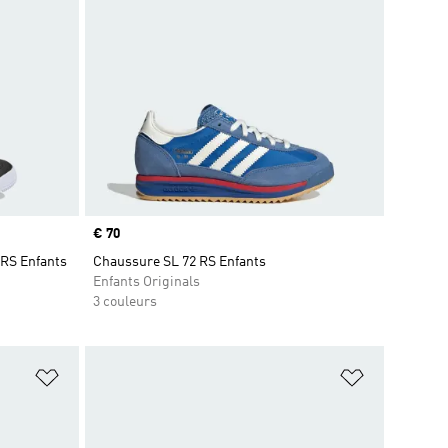
Prix
€ 70
 RS Enfants
Chaussure SL 72 RS Enfants
Enfants Originals
3 couleurs
is
Ajouter à la Liste de produits favoris
Ajouter à la