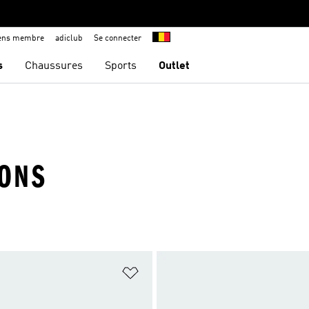
iens membre
adiclub
Se connecter
s
Chaussures
Sports
Outlet
ÇONS
ste de produits favoris
Ajouter à la Liste de produits favor