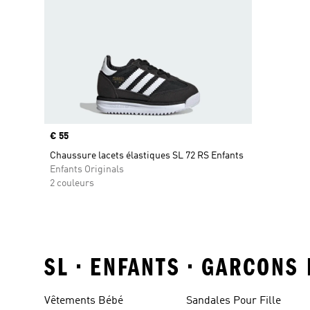
Prix
€ 55
Chaussure lacets élastiques SL 72 RS Enfants
Enfants Originals
2 couleurs
SL • ENFANTS • GARCONS
Vêtements Bébé
Sandales Pour Fille