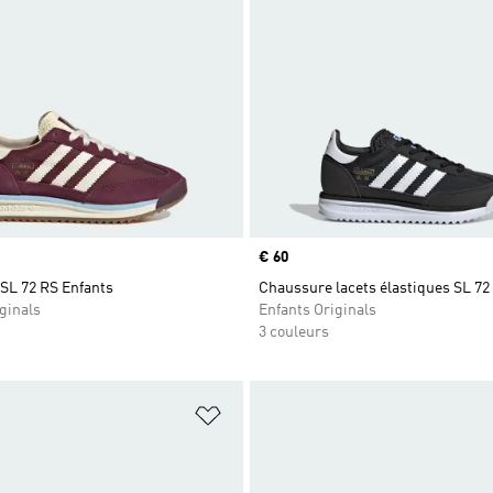
Prix
€ 60
SL 72 RS Enfants
Chaussure lacets élastiques SL 72
ginals
Enfants Originals
3 couleurs
ste de produits favoris
Ajouter à la Liste de produits favor