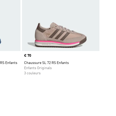
Prix
€ 70
 RS Enfants
Chaussure SL 72 RS Enfants
Enfants Originals
3 couleurs