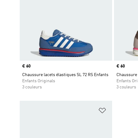
Prix
€ 60
Prix
€ 60
Chaussure lacets élastiques SL 72 RS Enfants
Chaussure l
Enfants Originals
Enfants Ori
3 couleurs
3 couleurs
Ajouter à la Li