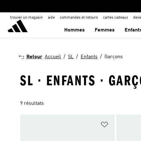
trouver un magasin
aide
commandes et retours
cartes cadeaux
dev
Hommes
Femmes
Enfant
Retour
Accueil
SL
Enfants
Garçons
SL · ENFANTS · GAR
9 résultats
Ajouter à la Li