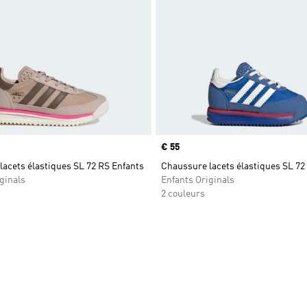
Prix
€ 55
acets élastiques SL 72 RS Enfants
Chaussure lacets élastiques SL 72
ginals
Enfants Originals
2 couleurs
ste de produits favoris