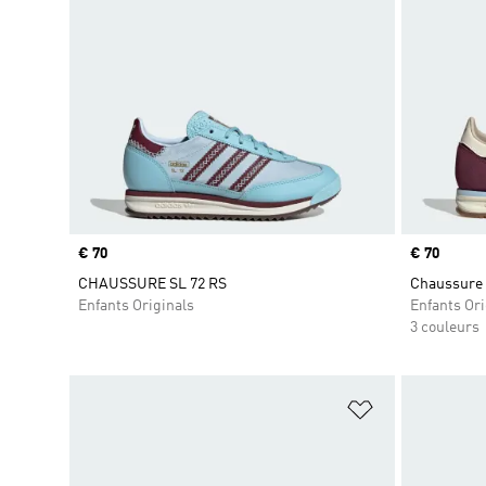
Prix
€ 70
Prix
€ 70
CHAUSSURE SL 72 RS
Chaussure 
Enfants Originals
Enfants Ori
3 couleurs
Ajouter à la Li