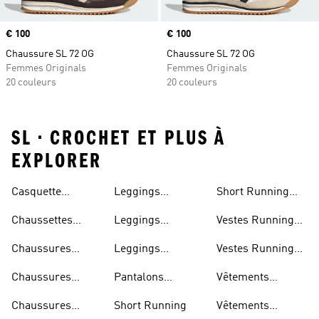
Prix
€ 100
Prix
€ 100
Chaussure SL 72 OG
Chaussure SL 72 OG
Femmes Originals
Femmes Originals
20 couleurs
20 couleurs
SL • CROCHET ET PLUS À
EXPLORER
Casquette
Leggings
Short Running
Running
Running
Homme
Chaussettes
Leggings
Vestes Running
Running
Running Femme
Femme
Chaussures
Leggings
Vestes Running
Marathon
Running Homme
Homme
Chaussures
Pantalons
Vêtements
Running
Running
Running
Chaussures
Short Running
Vêtements