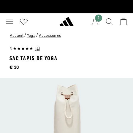
1
/
/
Accueil
Yoga
Accessoires
5
(4)
SAC TAPIS DE YOGA
Price
€ 30