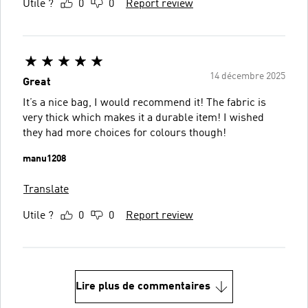
Utile ?
0
0
Report review
14 décembre 2025
Great
It’s a nice bag, I would recommend it! The fabric is
very thick which makes it a durable item! I wished
they had more choices for colours though!
manu1208
Translate
Utile ?
0
0
Report review
Lire plus de commentaires