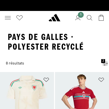
1
PAYS DE GALLES ·
POLYESTER RECYCLÉ
2
8 résultats
Ajouter à la Liste de produits favor
Aj