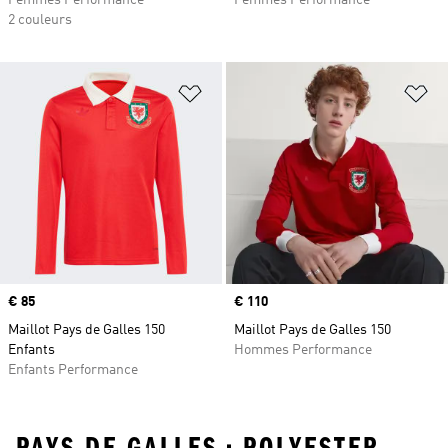
Femmes Performance
Femmes Performance
2 couleurs
Ajouter à la Liste de produits favor
Aj
Prix
€ 85
Prix
€ 110
Maillot Pays de Galles 150
Maillot Pays de Galles 150
Enfants
Hommes Performance
Enfants Performance