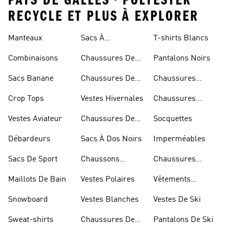
PAYS DE GALLES • POLYESTER
RECYCLE ET PLUS À EXPLORER
Rouges
Manteaux
Sacs À
T-shirts Blancs
Bandoulière
Combinaisons
Chaussures De
Pantalons Noirs
Rugby
Sacs Banane
Chaussures De
Chaussures
Skateur
Bleues
Crop Tops
Vestes Hivernales
Chaussures
Dorées
Vestes Aviateur
Chaussures De
Socquettes
Marche
Débardeurs
Sacs À Dos Noirs
Imperméables
Sacs De Sport
Chaussons
Chaussures
D'escalade
Blanches
Maillots De Bain
Vestes Polaires
Vêtements
Sportifs
Snowboard
Vestes Blanches
Vestes De Ski
Sweat-shirts
Chaussures De
Pantalons De Ski