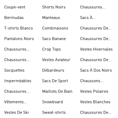
Basketball
Coupe-vent
Shorts Noirs
Chaussures
Rouges
Bermudas
Manteaux
Sacs À
Bandoulière
T-shirts Blancs
Combinaisons
Chaussures De
Rugby
Pantalons Noirs
Sacs Banane
Chaussures De
Skateur
Chaussures
Crop Tops
Vestes Hivernales
Bleues
Chaussures
Vestes Aviateur
Chaussures De
Dorées
Marche
Socquettes
Débardeurs
Sacs À Dos Noirs
Imperméables
Sacs De Sport
Chaussons
D'escalade
Chaussures
Maillots De Bain
Vestes Polaires
Blanches
Vêtements
Snowboard
Vestes Blanches
Sportifs
Vestes De Ski
Sweat-shirts
Chaussures De