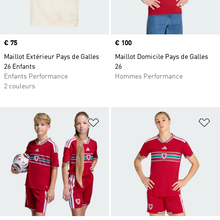
Prix
€ 75
Prix
€ 100
Maillot Extérieur Pays de Galles
Maillot Domicile Pays de Galles
26 Enfants
26
Enfants Performance
Hommes Performance
2 couleurs
Ajouter à la Liste de produits favor
Aj