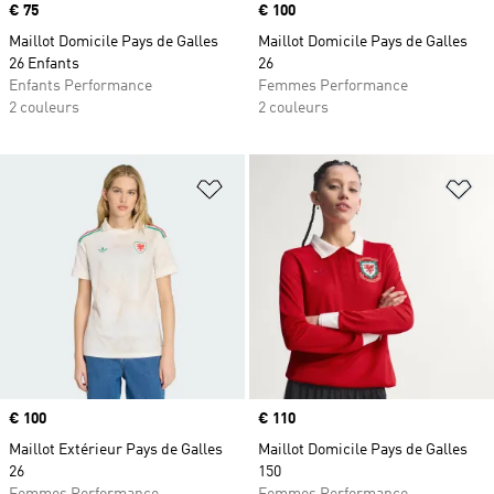
Prix
€ 75
Prix
€ 100
Maillot Domicile Pays de Galles
Maillot Domicile Pays de Galles
26 Enfants
26
Enfants Performance
Femmes Performance
2 couleurs
2 couleurs
Ajouter à la Liste de produits favor
Aj
Prix
€ 100
Prix
€ 110
Maillot Extérieur Pays de Galles
Maillot Domicile Pays de Galles
26
150