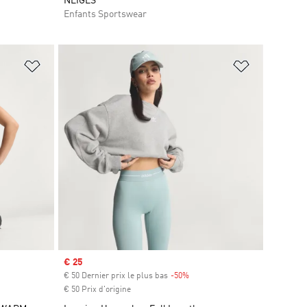
NEIGES
Enfants Sportswear
is
Ajouter à la Liste de produits favoris
Ajouter à la
Prix soldé
€ 25
s
€ 50 Dernier prix le plus bas
-50%
Rabais
€ 50 Prix d'origine