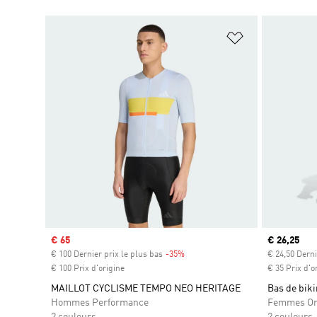
Ajouter à la Li
Prix soldé
€ 65
Prix actuel
€ 26,25
€ 100 Dernier prix le plus bas
-35%
Rabais
€ 24,50 Derni
€ 100 Prix d'origine
€ 35 Prix d'o
MAILLOT CYCLISME TEMPO NEO HERITAGE
Bas de biki
Hommes Performance
Femmes Or
2 couleurs
2 couleurs