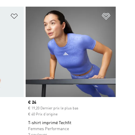
is
Ajouter à la Liste de produits favoris
Ajouter à la
Prix actuel
€ 24
s
€ 19,20 Dernier prix le plus bas
€ 40 Prix d'origine
T-shirt imprimé Techfit
Femmes Performance
2 couleurs