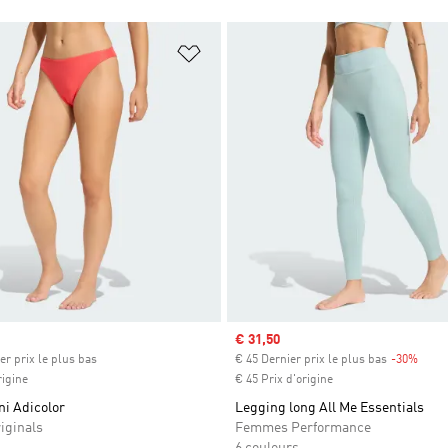
ste de produits favoris
Ajouter à la Liste de produits favor
Prix soldé
€ 31,50
er prix le plus bas
€ 45 Dernier prix le plus bas
-30%
Rabai
rigine
€ 45 Prix d'origine
ni Adicolor
Legging long All Me Essentials
iginals
Femmes Performance
6 couleurs