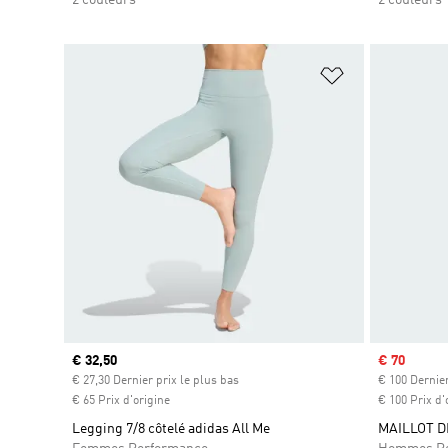
Ajouter à la Li
Prix actuel
€ 32,50
Prix soldé
€ 70
€ 27,30 Dernier prix le plus bas
€ 100 Dernier
€ 65 Prix d'origine
€ 100 Prix d'
Legging 7/8 côtelé adidas All Me
MAILLOT D