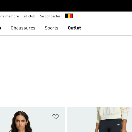
iens membre
adiclub
Se connecter
s
Chaussures
Sports
Outlet
ste de produits favoris
Ajouter à la Liste de produits favor