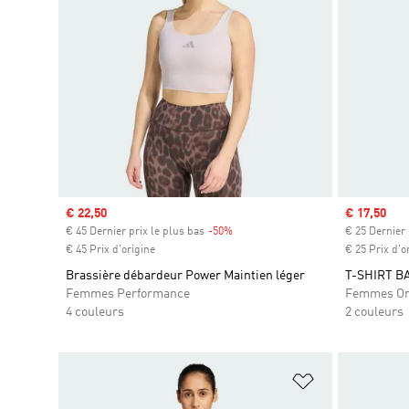
Prix soldé
€ 22,50
Prix soldé
€ 17,50
€ 45 Dernier prix le plus bas
-50%
Rabais
€ 25 Dernier 
€ 45 Prix d'origine
€ 25 Prix d'o
Brassière débardeur Power Maintien léger
T-SHIRT B
Femmes Performance
Femmes Or
4 couleurs
2 couleurs
Ajouter à la Li