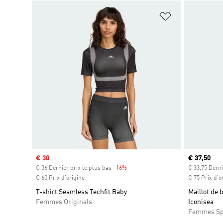
Ajouter à la Li
Prix soldé
€ 30
Prix actuel
€ 37,50
€ 36 Dernier prix le plus bas
-16%
Rabais
€ 33,75 Derni
€ 60 Prix d'origine
€ 75 Prix d'o
T-shirt Seamless Techfit Baby
Maillot de
Femmes Originals
Iconisea
Femmes Sp