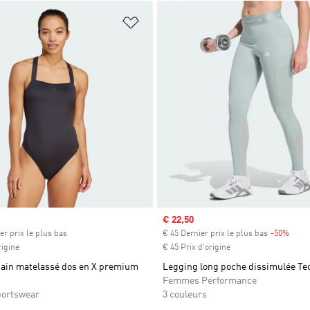
ste de produits favoris
Ajouter à la Liste de produits favor
Prix soldé
€ 22,50
er prix le plus bas
€ 45 Dernier prix le plus bas
-50%
Rabai
rigine
€ 45 Prix d'origine
 bain matelassé dos en X premium
Legging long poche dissimulée Tec
Femmes Performance
ortswear
3 couleurs