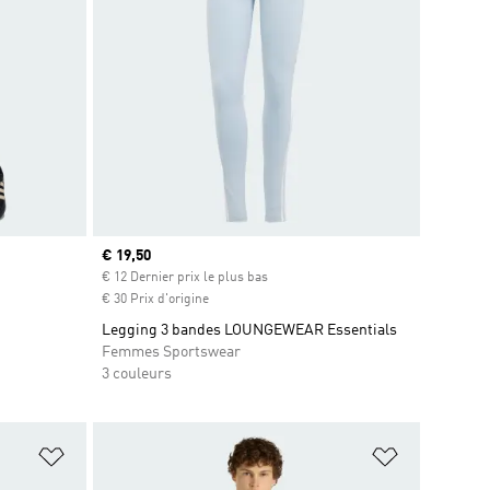
Prix actuel
€ 19,50
€ 12 Dernier prix le plus bas
€ 30 Prix d'origine
Legging 3 bandes LOUNGEWEAR Essentials
Femmes Sportswear
3 couleurs
is
Ajouter à la Liste de produits favoris
Ajouter à la