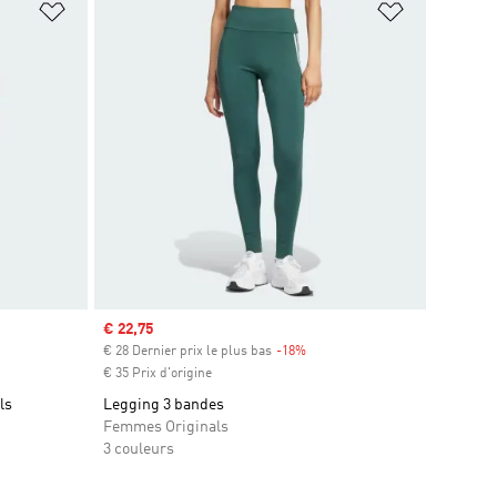
is
Ajouter à la Liste de produits favoris
Ajouter à la
Prix soldé
€ 22,75
€ 28 Dernier prix le plus bas
-18%
Rabais
€ 35 Prix d'origine
ls
Legging 3 bandes
Femmes Originals
3 couleurs