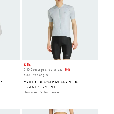
Prix soldé
€ 56
€ 80 Dernier prix le plus bas
-30%
Rabais
€ 80 Prix d'origine
ls
MAILLOT DE CYCLISME GRAPHIQUE
ESSENTIALS MORPH
Hommes Performance