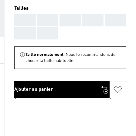
Tailles
AAA
AAA
AAA
AAA
AAA
AAA
AAA
Taille normalement.
Nous te recommandons de
choisir ta taille habituelle.
Ajouter au panier