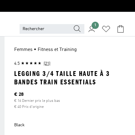
1
Femmes • Fitness et Training
4.5
(21)
LEGGING 3/4 TAILLE HAUTE À 3
BANDES TRAIN ESSENTIALS
Current price
€ 28
€ 16 Dernier prix le plus bas
€ 40 Prix d'origine
Black