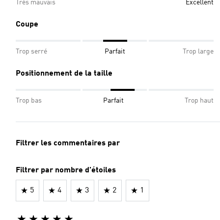
Très mauvais
Excellent
Coupe
Trop serré
Parfait
Trop large
Positionnement de la taille
Trop bas
Parfait
Trop haut
Filtrer les commentaires par
Filtrer par nombre d'étoiles
5
4
3
2
1