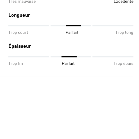
Très mauvaise
Excellente
Longueur
Trop court
Parfait
Trop long
Épaisseur
Trop fin
Parfait
Trop épais