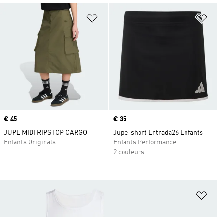
Ajouter à la Liste de produits favor
Aj
Prix
€ 45
Prix
€ 35
JUPE MIDI RIPSTOP CARGO
Jupe-short Entrada26 Enfants
Enfants Originals
Enfants Performance
2 couleurs
Aj