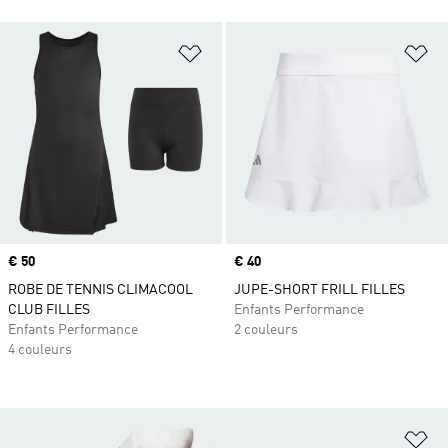
Ajouter à la Liste de produits favor
Aj
Prix
€ 50
Prix
€ 40
ROBE DE TENNIS CLIMACOOL
JUPE-SHORT FRILL FILLES
CLUB FILLES
Enfants Performance
Enfants Performance
2 couleurs
4 couleurs
Aj