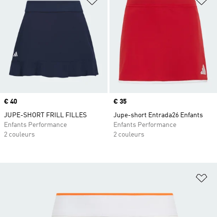
Prix
€ 40
Prix
€ 35
JUPE-SHORT FRILL FILLES
Jupe-short Entrada26 Enfants
Enfants Performance
Enfants Performance
2 couleurs
2 couleurs
Aj