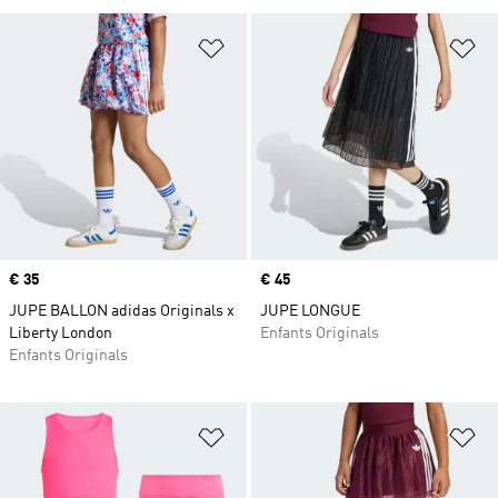
Ajouter à la Liste de produits favor
Aj
Prix
€ 35
Prix
€ 45
JUPE BALLON adidas Originals x
JUPE LONGUE
Liberty London
Enfants Originals
Enfants Originals
Ajouter à la Liste de produits favor
Aj