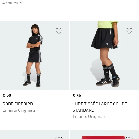
4 couleurs
Ajouter à la Liste de produits favor
Aj
Prix
€ 50
Prix
€ 45
ROBE FIREBIRD
JUPE TISSÉE LARGE COUPE
Enfants Originals
STANDARD
Enfants Originals
Ajouter à la Liste de produits favor
Aj