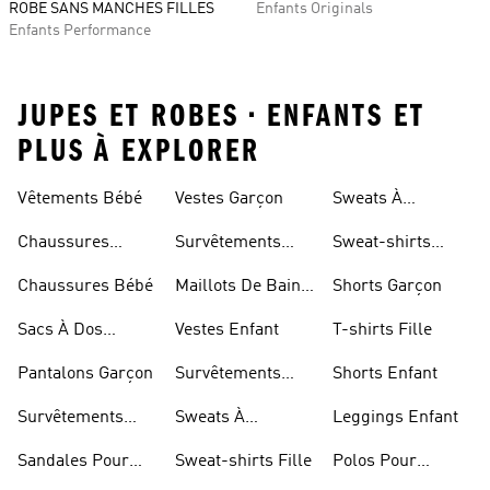
ROBE SANS MANCHES FILLES
Enfants Originals
Enfants Performance
JUPES ET ROBES • ENFANTS ET
PLUS À EXPLORER
Vêtements Bébé
Vestes Garçon
Sweats À
Capuche Enfant
Chaussures
Survêtements
Sweat-shirts
Enfant
Garçon
Enfant
Chaussures Bébé
Maillots De Bain
Shorts Garçon
Fille
Sacs À Dos
Vestes Enfant
T-shirts Fille
Modèle Enfant
Pantalons Garçon
Survêtements
Shorts Enfant
Fille
Survêtements
Sweats À
Leggings Enfant
Enfant
Capuche Fille
Sandales Pour
Sweat-shirts Fille
Polos Pour
Fille
Garçon