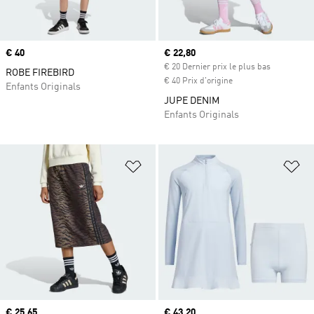
Prix
€ 40
Prix actuel
€ 22,80
€ 20 Dernier prix le plus bas
ROBE FIREBIRD
€ 40 Prix d'origine
Enfants Originals
JUPE DENIM
Enfants Originals
Ajouter à la Liste de produits favor
Aj
Prix actuel
€ 25,65
Prix actuel
€ 43,20