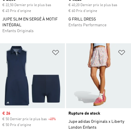
€ 22,50 Dernier prix le plus bas
€ 40,20 Dernier prix le plus bas
€ 45 Prix d'origine
€ 60 Prix d'origine
JUPE SLIM EN SERGÉ À MOTIF
G FRILL DRESS
INTÉGRAL
Enfants Performance
Enfants Originals
Ajouter à la Liste de produits favor
Aj
Prix soldé
€ 26
Rupture de stock
€ 50 Dernier prix le plus bas
-48%
Rabais
Jupe adidas Originals x Liberty
€ 50 Prix d'origine
London Enfants