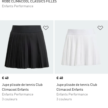
ROBE CLIMACOOL CLASSICS FILLES
Enfants Performance
Ajouter à la Liste de produits favor
Aj
Prix
€ 40
Prix
€ 40
Jupe plissée de tennis Club
Jupe plissée de tennis Club
Climacool Enfants
Climacool Enfants
Enfants Performance
Enfants Performance
3 couleurs
3 couleurs