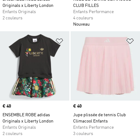
Originals x Liberty London
CLUB FILLES
Enfants Originals
Enfants Performance
2 couleurs
4 couleurs
Nouveau
Ajouter à la Liste de produits favor
Aj
Prix
€ 40
Prix
€ 40
ENSEMBLE ROBE adidas
Jupe plissée de tennis Club
Originals x Liberty London
Climacool Enfants
Enfants Originals
Enfants Performance
2 couleurs
3 couleurs