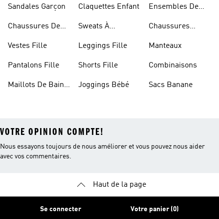
Sandales Garçon
Claquettes Enfant
Ensembles De
Foot Enfant
Chaussures De
Sweats À
Chaussures
Foot Enfant
Capuche Garçon
Blanches Fille
Vestes Fille
Leggings Fille
Manteaux
Pantalons Fille
Shorts Fille
Combinaisons
Maillots De Bain
Joggings Bébé
Sacs Banane
Enfant
VOTRE OPINION COMPTE!
Nous essayons toujours de nous améliorer et vous pouvez nous aider
avec vos commentaires.
Haut de la page
Se connecter
Votre panier (0)