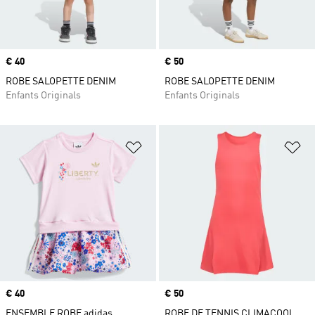
Prix
€ 40
Prix
€ 50
ROBE SALOPETTE DENIM
ROBE SALOPETTE DENIM
Enfants Originals
Enfants Originals
Ajouter à la Liste de produits favor
Aj
Prix
€ 40
Prix
€ 50
ENSEMBLE ROBE adidas
ROBE DE TENNIS CLIMACOOL