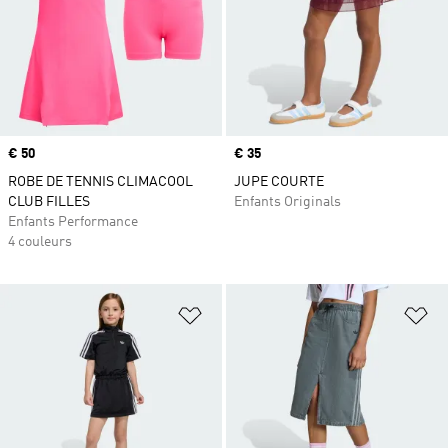
Prix
€ 50
Prix
€ 35
ROBE DE TENNIS CLIMACOOL
JUPE COURTE
CLUB FILLES
Enfants Originals
Enfants Performance
4 couleurs
Ajouter à la Liste de produits favor
Aj