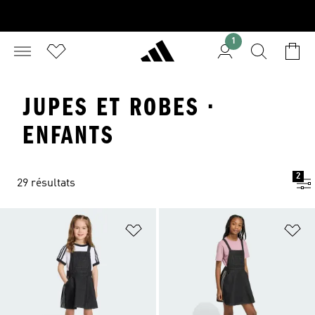
1
JUPES ET ROBES ·
ENFANTS
2
29 résultats
Ajouter à la Liste de produits favor
Aj