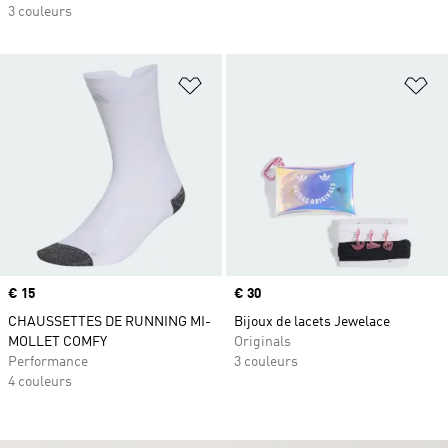
3 couleurs
Ajouter à la Liste de produits favor
Aj
Prix
€ 15
Prix
€ 30
CHAUSSETTES DE RUNNING MI-
Bijoux de lacets Jewelace
MOLLET COMFY
Originals
Performance
3 couleurs
4 couleurs