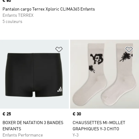
Prix
€ 60
Pantalon cargo Terrex Xploric CLIMA365 Enfants
Enfants TERREX
5 couleurs
Ajouter à la Liste de produits favor
Aj
Prix
€ 25
Prix
€ 30
BOXER DE NATATION 3 BANDES
CHAUSSETTES MI-MOLLET
ENFANTS
GRAPHIQUES Y-3 CHITO
Enfants Performance
Y-3