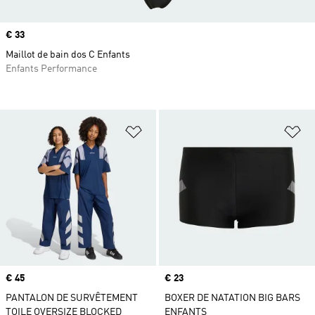
Prix
€ 33
Maillot de bain dos C Enfants
Enfants Performance
Ajouter à la Liste de produits favor
Aj
Prix
€ 45
Prix
€ 23
PANTALON DE SURVÊTEMENT
BOXER DE NATATION BIG BARS
TOILE OVERSIZE BLOCKED
ENFANTS