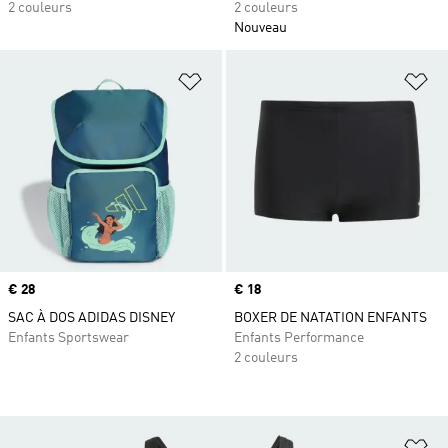
2 couleurs
2 couleurs
Nouveau
Ajouter à la Liste de produits favor
Aj
Prix
€ 28
Prix
€ 18
SAC À DOS ADIDAS DISNEY
BOXER DE NATATION ENFANTS
Enfants Sportswear
Enfants Performance
2 couleurs
Aj