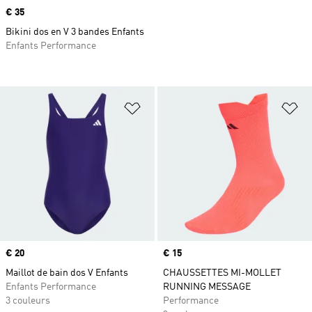
Prix
€ 35
Bikini dos en V 3 bandes Enfants
Enfants Performance
Ajouter à la Liste de produits favor
Aj
Prix
€ 20
Prix
€ 15
Maillot de bain dos V Enfants
CHAUSSETTES MI-MOLLET
Enfants Performance
RUNNING MESSAGE
3 couleurs
Performance