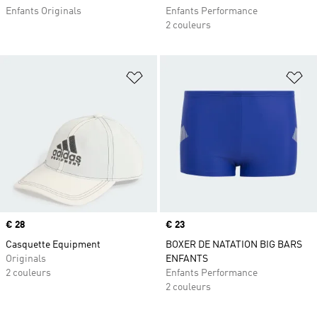
Enfants Originals
Enfants Performance
2 couleurs
Ajouter à la Liste de produits favor
Aj
Prix
€ 28
Prix
€ 23
Casquette Equipment
BOXER DE NATATION BIG BARS
Originals
ENFANTS
2 couleurs
Enfants Performance
2 couleurs