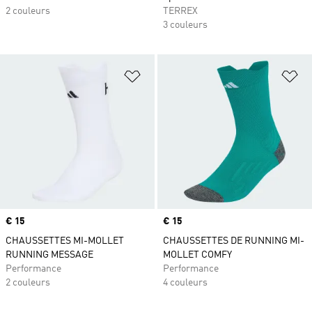
2 couleurs
TERREX
3 couleurs
Ajouter à la Liste de produits favor
Aj
Prix
€ 15
Prix
€ 15
CHAUSSETTES MI-MOLLET
CHAUSSETTES DE RUNNING MI-
RUNNING MESSAGE
MOLLET COMFY
Performance
Performance
2 couleurs
4 couleurs