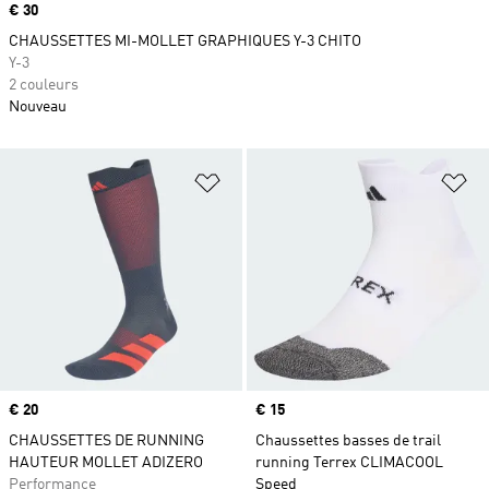
Prix
€ 30
CHAUSSETTES MI-MOLLET GRAPHIQUES Y-3 CHITO
Y-3
2 couleurs
Nouveau
Ajouter à la Liste de produits favor
Aj
Prix
€ 20
Prix
€ 15
CHAUSSETTES DE RUNNING
Chaussettes basses de trail
HAUTEUR MOLLET ADIZERO
running Terrex CLIMACOOL
Performance
Speed