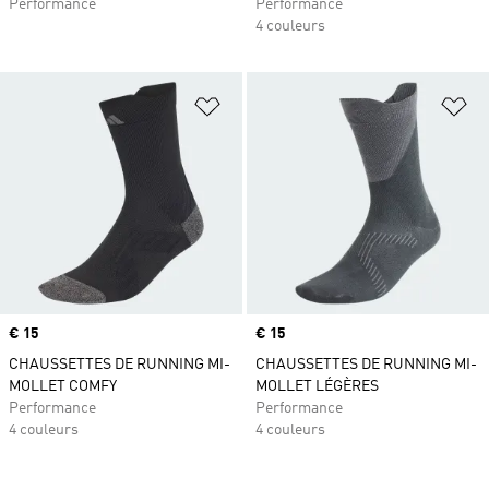
Performance
Performance
4 couleurs
Ajouter à la Liste de produits favor
Aj
Prix
€ 15
Prix
€ 15
CHAUSSETTES DE RUNNING MI-
CHAUSSETTES DE RUNNING MI-
MOLLET COMFY
MOLLET LÉGÈRES
Performance
Performance
4 couleurs
4 couleurs