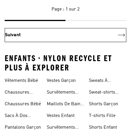
Page : 1 sur 2
Suivant
ENFANTS • NYLON RECYCLE ET
PLUS À EXPLORER
Vêtements Bébé
Vestes Garçon
Sweats À
Capuche Enfant
Chaussures
Survêtements
Sweat-shirts
Enfant
Garçon
Enfant
Chaussures Bébé
Maillots De Bain
Shorts Garçon
Fille
Sacs À Dos
Vestes Enfant
T-shirts Fille
Modèle Enfant
Pantalons Garçon
Survêtements
Shorts Enfant