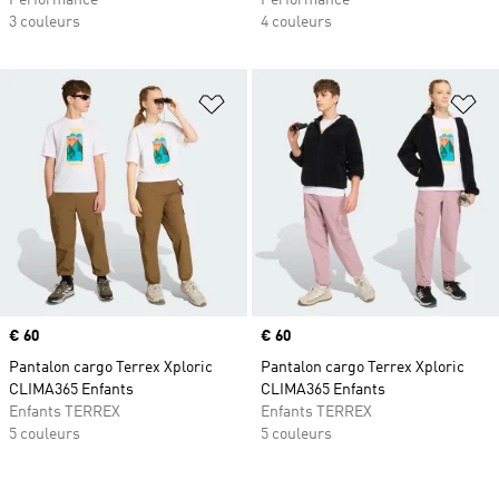
Performance
Performance
3 couleurs
4 couleurs
Ajouter à la Liste de produits favor
Aj
Prix
€ 60
Prix
€ 60
Pantalon cargo Terrex Xploric
Pantalon cargo Terrex Xploric
CLIMA365 Enfants
CLIMA365 Enfants
Enfants TERREX
Enfants TERREX
5 couleurs
5 couleurs