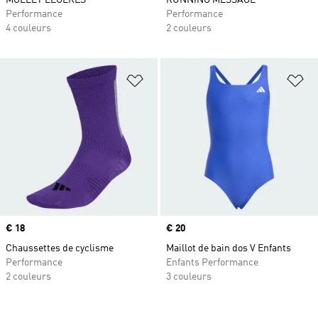
MOLLET LÉGÈRES
RUNNING MESSAGE
Performance
Performance
4 couleurs
2 couleurs
Ajouter à la Liste de produits favor
Aj
Prix
€ 18
Prix
€ 20
Chaussettes de cyclisme
Maillot de bain dos V Enfants
Performance
Enfants Performance
2 couleurs
3 couleurs