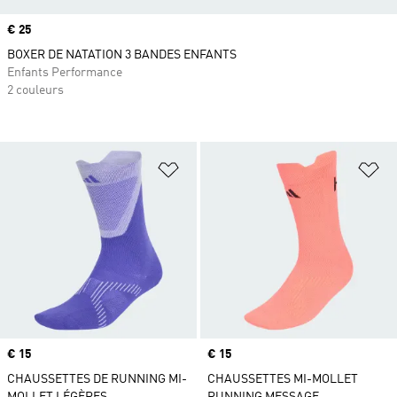
Prix
€ 25
BOXER DE NATATION 3 BANDES ENFANTS
Enfants Performance
2 couleurs
Ajouter à la Liste de produits favor
Aj
Prix
€ 15
Prix
€ 15
CHAUSSETTES DE RUNNING MI-
CHAUSSETTES MI-MOLLET