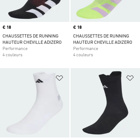
Prix
€ 18
Prix
€ 18
CHAUSSETTES DE RUNNING
CHAUSSETTES DE RUNNING
HAUTEUR CHEVILLE ADIZERO
HAUTEUR CHEVILLE ADIZERO
Performance
Performance
4 couleurs
4 couleurs
Ajouter à la Liste de produits favor
Aj