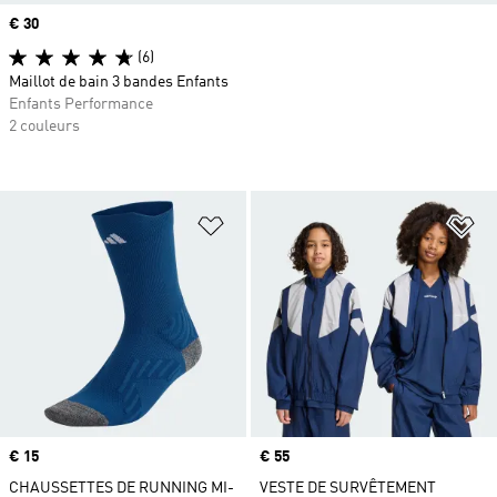
Prix
€ 30
(6)
Maillot de bain 3 bandes Enfants
Enfants Performance
2 couleurs
Ajouter à la Liste de produits favor
Aj
Prix
€ 15
Prix
€ 55
CHAUSSETTES DE RUNNING MI-
VESTE DE SURVÊTEMENT