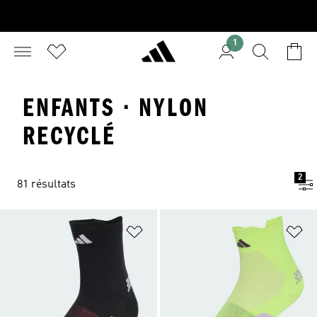
1
ENFANTS · NYLON
RECYCLÉ
2
81 résultats
Ajouter à la Liste de produits favor
Aj