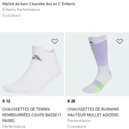
Maillot de bain 3 bandes dos en C Enfants
Enfants Performance
3 couleurs
Ajouter à la Liste de produits favor
Aj
Prix
€ 12
Prix
€ 20
CHAUSSETTES DE TENNIS
CHAUSSETTES DE RUNNING
REMBOURRÉES COUPE BASSE (1
HAUTEUR MOLLET ADIZERO
PAIRE)
Performance
Performance
2 couleurs