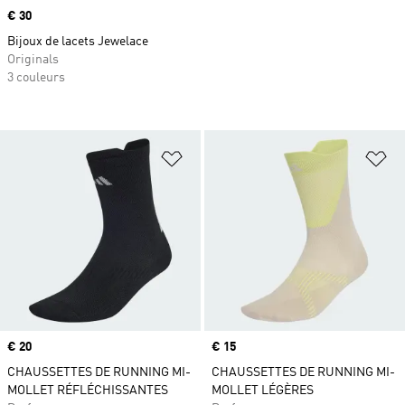
Prix
€ 30
Bijoux de lacets Jewelace
Originals
3 couleurs
Ajouter à la Liste de produits favor
Aj
Prix
€ 20
Prix
€ 15
CHAUSSETTES DE RUNNING MI-
CHAUSSETTES DE RUNNING MI-
MOLLET RÉFLÉCHISSANTES
MOLLET LÉGÈRES