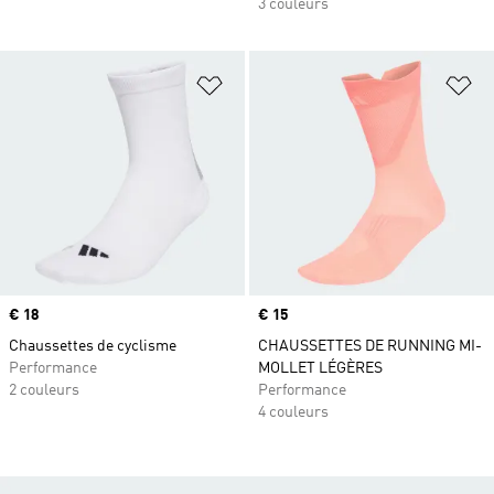
3 couleurs
Ajouter à la Liste de produits favor
Aj
Prix
€ 18
Prix
€ 15
Chaussettes de cyclisme
CHAUSSETTES DE RUNNING MI-
Performance
MOLLET LÉGÈRES
2 couleurs
Performance
4 couleurs