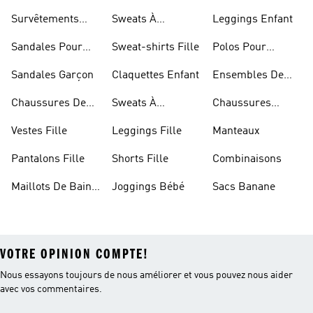
Fille
Survêtements
Sweats À
Leggings Enfant
Enfant
Capuche Fille
Sandales Pour
Sweat-shirts Fille
Polos Pour
Fille
Garçon
Sandales Garçon
Claquettes Enfant
Ensembles De
Foot Enfant
Chaussures De
Sweats À
Chaussures
Foot Enfant
Capuche Garçon
Blanches Fille
Vestes Fille
Leggings Fille
Manteaux
Pantalons Fille
Shorts Fille
Combinaisons
Maillots De Bain
Joggings Bébé
Sacs Banane
Enfant
VOTRE OPINION COMPTE!
Nous essayons toujours de nous améliorer et vous pouvez nous aider
avec vos commentaires.