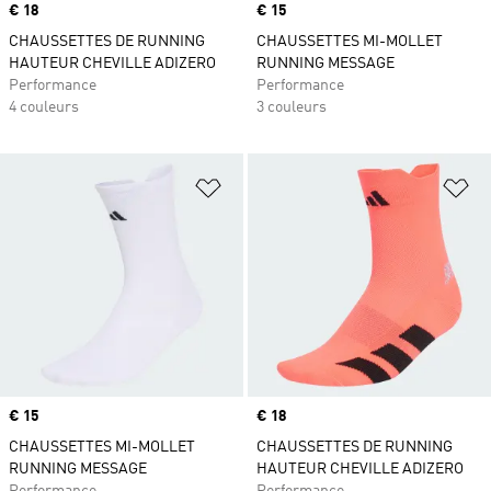
Prix
€ 18
Prix
€ 15
CHAUSSETTES DE RUNNING
CHAUSSETTES MI-MOLLET
HAUTEUR CHEVILLE ADIZERO
RUNNING MESSAGE
Performance
Performance
4 couleurs
3 couleurs
Ajouter à la Liste de produits favor
Aj
Prix
€ 15
Prix
€ 18
CHAUSSETTES MI-MOLLET
CHAUSSETTES DE RUNNING
RUNNING MESSAGE
HAUTEUR CHEVILLE ADIZERO