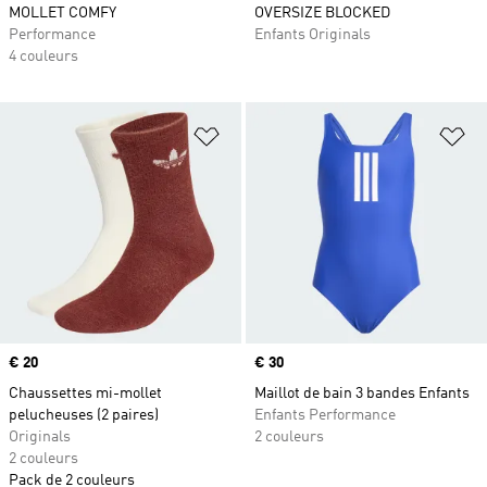
MOLLET COMFY
OVERSIZE BLOCKED
Performance
Enfants Originals
4 couleurs
Ajouter à la Liste de produits favor
Aj
Prix
€ 20
Prix
€ 30
Chaussettes mi-mollet
Maillot de bain 3 bandes Enfants
pelucheuses (2 paires)
Enfants Performance
Originals
2 couleurs
2 couleurs
Pack de 2 couleurs