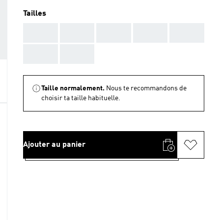
Tailles
AAA
AAA
AAA
AAA
AAA
AAA
AAA
Taille normalement.
Nous te recommandons de
choisir ta taille habituelle.
Ajouter au panier