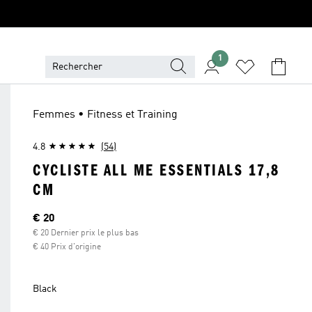
1
Femmes • Fitness et Training
4.8
(54)
CYCLISTE ALL ME ESSENTIALS 17,8
CM
Current price
€ 20
€ 20 Dernier prix le plus bas
€ 40 Prix d'origine
Black