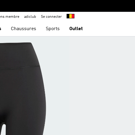
iens membre
adiclub
Se connecter
s
Chaussures
Sports
Outlet