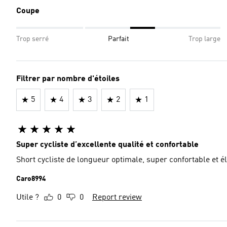
Coupe
Trop serré
Parfait
Trop large
Filtrer par nombre d'étoiles
5
4
3
2
1
Super cycliste d’excellente qualité et confortable
Short cycliste de longueur optimale, super confortable et élé
Caro8994
Utile ?
0
0
Report review