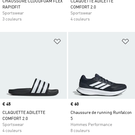
CHAUSSURE CLOUDFOAM FLEX
CLAQUETTE ADILETTE
RAPIDFIT
COMFORT 2.0
Sportswear
Sportswear
3 couleurs
4 couleurs
Ajouter à la Liste de produits favor
Aj
Prix
€ 45
Prix
€ 60
CLAQUETTE ADILETTE
Chaussure de running Runfalcon
COMFORT 2.0
5
Sportswear
Hommes Performance
4 couleurs
8 couleurs