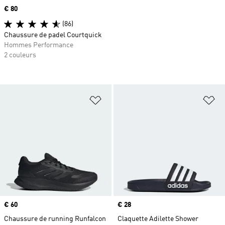
Prix
€ 80
(86)
Chaussure de padel Courtquick
Hommes Performance
2 couleurs
Ajouter à la Liste de produits favor
Aj
Prix
€ 60
Prix
€ 28
Chaussure de running Runfalcon
Claquette Adilette Shower