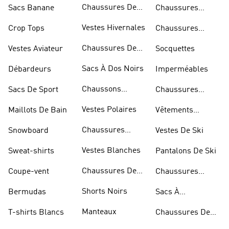
Chaussures De
Sacs Banane
Chaussures
Skateur
Bleues
Vestes Hivernales
Crop Tops
Chaussures
Dorées
Chaussures De
Vestes Aviateur
Socquettes
Marche
Sacs À Dos Noirs
Débardeurs
Imperméables
Chaussons
Sacs De Sport
Chaussures
D'escalade
Blanches
Vestes Polaires
Maillots De Bain
Vêtements
Sportifs
Chaussures
Snowboard
Vestes De Ski
D'haltérophilie
Vestes Blanches
Sweat-shirts
Pantalons De Ski
Chaussures De
Coupe-vent
Chaussures
Basketball
Rouges
Shorts Noirs
Bermudas
Sacs À
Bandoulière
Manteaux
T-shirts Blancs
Chaussures De
Rugby