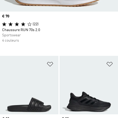
Prix
€ 70
(22)
Chaussure RUN 70s 2.0
Sportswear
4 couleurs
Ajouter à la Liste de produits favor
Aj