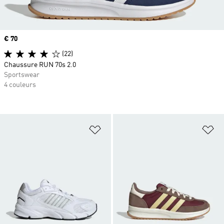
Prix
€ 70
(22)
Chaussure RUN 70s 2.0
Sportswear
4 couleurs
Ajouter à la Liste de produits favor
Aj