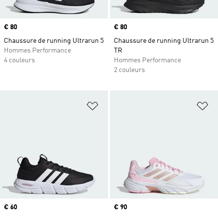
Prix
€ 80
Prix
€ 80
Chaussure de running Ultrarun 5
Chaussure de running Ultrarun 5
Hommes Performance
TR
4 couleurs
Hommes Performance
2 couleurs
Ajouter à la Liste de produits favor
Aj
Prix
€ 60
Prix
€ 90