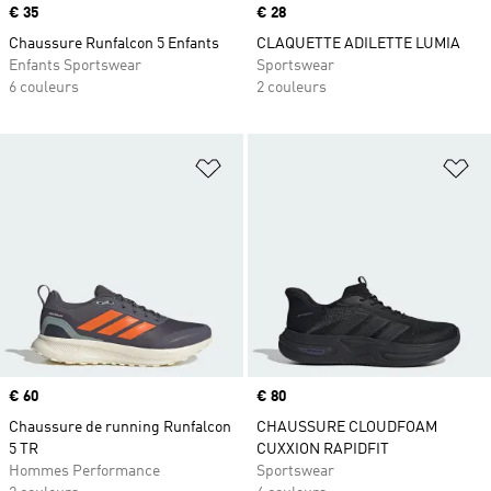
Prix
€ 35
Prix
€ 28
Chaussure Runfalcon 5 Enfants
CLAQUETTE ADILETTE LUMIA
Enfants Sportswear
Sportswear
6 couleurs
2 couleurs
Ajouter à la Liste de produits favor
Aj
Prix
€ 60
Prix
€ 80
Chaussure de running Runfalcon
CHAUSSURE CLOUDFOAM
5 TR
CUXXION RAPIDFIT
Hommes Performance
Sportswear