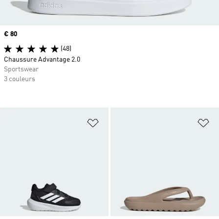
Prix
€ 80
(48)
Chaussure Advantage 2.0
Sportswear
3 couleurs
Ajouter à la Liste de produits favor
Aj