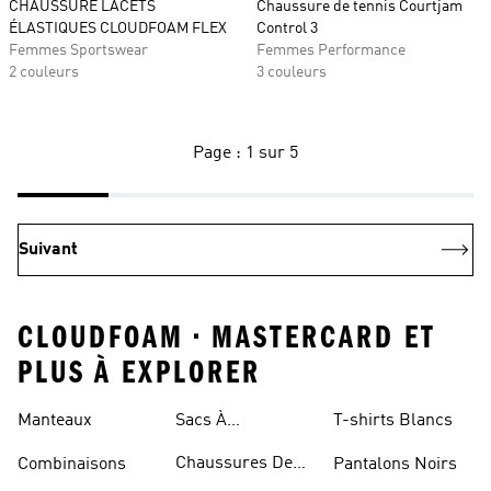
CHAUSSURE LACETS
Chaussure de tennis Courtjam
ÉLASTIQUES CLOUDFOAM FLEX
Control 3
Femmes Sportswear
Femmes Performance
2 couleurs
3 couleurs
Page : 1 sur 5
Suivant
CLOUDFOAM • MASTERCARD ET
PLUS À EXPLORER
Manteaux
Sacs À
T-shirts Blancs
Bandoulière
Chaussures De
Combinaisons
Pantalons Noirs
Rugby