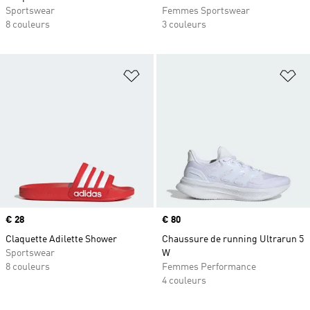
Sportswear
Femmes Sportswear
8 couleurs
3 couleurs
Ajouter à la Liste de produits favor
Aj
Prix
€ 28
Prix
€ 80
Claquette Adilette Shower
Chaussure de running Ultrarun 5
Sportswear
W
8 couleurs
Femmes Performance
4 couleurs