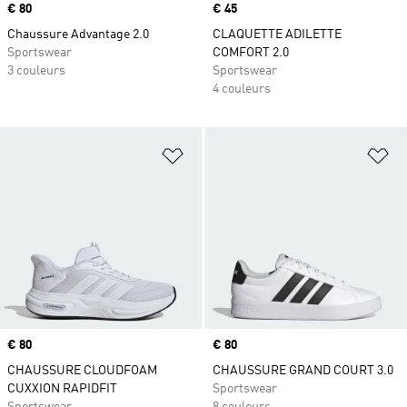
Prix
€ 80
Prix
€ 45
Chaussure Advantage 2.0
CLAQUETTE ADILETTE
Sportswear
COMFORT 2.0
3 couleurs
Sportswear
4 couleurs
Ajouter à la Liste de produits favor
Aj
Prix
€ 80
Prix
€ 80
CHAUSSURE CLOUDFOAM
CHAUSSURE GRAND COURT 3.0
CUXXION RAPIDFIT
Sportswear