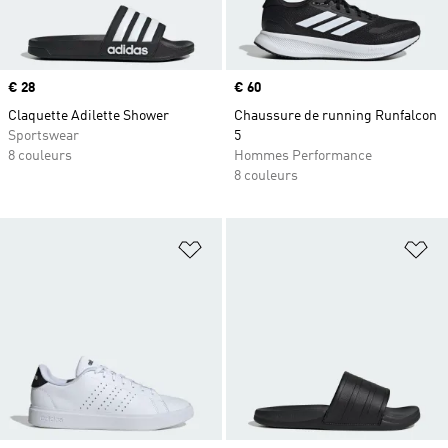
Prix
€ 28
Prix
€ 60
Claquette Adilette Shower
Chaussure de running Runfalcon
Sportswear
5
8 couleurs
Hommes Performance
8 couleurs
Ajouter à la Liste de produits favor
Aj