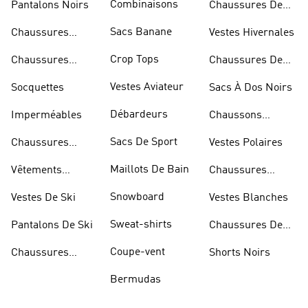
Combinaisons
Pantalons Noirs
Chaussures De
Skateur
Sacs Banane
Chaussures
Vestes Hivernales
Bleues
Crop Tops
Chaussures
Chaussures De
Dorées
Marche
Vestes Aviateur
Socquettes
Sacs À Dos Noirs
Débardeurs
Imperméables
Chaussons
D'escalade
Sacs De Sport
Chaussures
Vestes Polaires
Blanches
Maillots De Bain
Vêtements
Chaussures
Sportifs
D'haltérophilie
Snowboard
Vestes De Ski
Vestes Blanches
Sweat-shirts
Pantalons De Ski
Chaussures De
Basketball
Coupe-vent
Chaussures
Shorts Noirs
Rouges
Bermudas