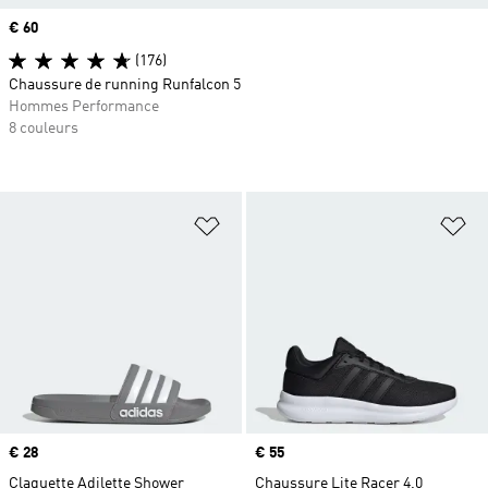
Prix
€ 60
(176)
Chaussure de running Runfalcon 5
Hommes Performance
8 couleurs
Ajouter à la Liste de produits favor
Aj
Prix
€ 28
Prix
€ 55
Claquette Adilette Shower
Chaussure Lite Racer 4.0