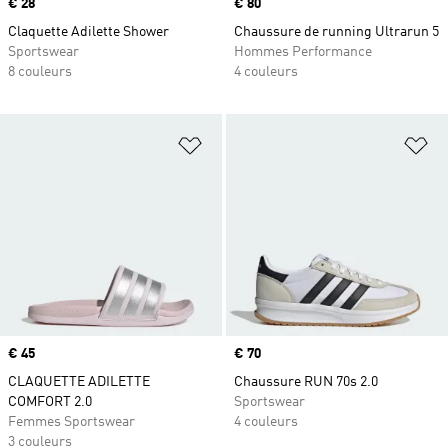
Prix
€ 28
Prix
€ 80
Claquette Adilette Shower
Chaussure de running Ultrarun 5
Sportswear
Hommes Performance
8 couleurs
4 couleurs
Ajouter à la Liste de produits favor
Aj
Prix
€ 45
Prix
€ 70
CLAQUETTE ADILETTE
Chaussure RUN 70s 2.0
COMFORT 2.0
Sportswear
Femmes Sportswear
4 couleurs
3 couleurs