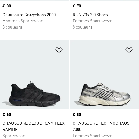
Prix
€ 80
Prix
€ 70
Chaussure Crazychaos 2000
RUN 70s 2.0 Shoes
Hommes Sportswear
Femmes Sportswear
3 couleurs
8 couleurs
Ajouter à la Liste de produits favor
Aj
Prix
€ 65
Prix
€ 85
CHAUSSURE CLOUDFOAM FLEX
CHAUSSURE TECHNOCHAOS
RAPIDFIT
2000
Sportswear
Femmes Sportswear