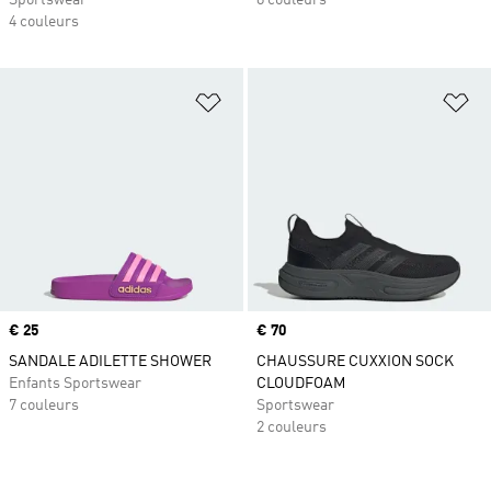
Sportswear
8 couleurs
4 couleurs
Ajouter à la Liste de produits favor
Aj
Prix
€ 25
Prix
€ 70
SANDALE ADILETTE SHOWER
CHAUSSURE CUXXION SOCK
Enfants Sportswear
CLOUDFOAM
7 couleurs
Sportswear
2 couleurs