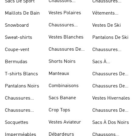
Chaussons
Sacs De Sport
Chaussures
D'escalade
Blanches
Vestes Polaires
Maillots De Bain
Vêtements
Sportifs
Chaussures
Snowboard
Vestes De Ski
D'haltérophilie
Vestes Blanches
Sweat-shirts
Pantalons De Ski
Chaussures De
Coupe-vent
Chaussures
Basketball
Rouges
Shorts Noirs
Bermudas
Sacs À
Bandoulière
Manteaux
T-shirts Blancs
Chaussures De
Rugby
Combinaisons
Pantalons Noirs
Chaussures De
Skateur
Sacs Banane
Chaussures
Vestes Hivernales
Bleues
Crop Tops
Chaussures
Chaussures De
Dorées
Marche
Vestes Aviateur
Socquettes
Sacs À Dos Noirs
Débardeurs
Imperméables
Chaussons