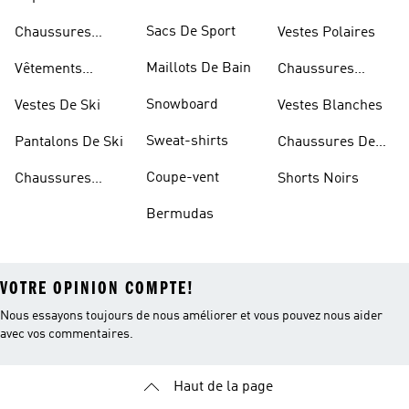
D'escalade
Sacs De Sport
Chaussures
Vestes Polaires
Blanches
Maillots De Bain
Vêtements
Chaussures
Sportifs
D'haltérophilie
Snowboard
Vestes De Ski
Vestes Blanches
Sweat-shirts
Pantalons De Ski
Chaussures De
Basketball
Coupe-vent
Chaussures
Shorts Noirs
Rouges
Bermudas
VOTRE OPINION COMPTE!
Nous essayons toujours de nous améliorer et vous pouvez nous aider
avec vos commentaires.
Haut de la page