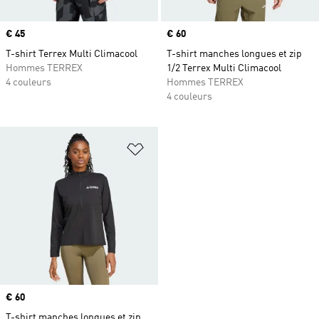
Prix
€ 45
Prix
€ 60
T-shirt Terrex Multi Climacool
T-shirt manches longues et zip
Hommes TERREX
1/2 Terrex Multi Climacool
4 couleurs
Hommes TERREX
4 couleurs
Ajouter à la Liste de produits favor
Prix
€ 60
T-shirt manches longues et zip