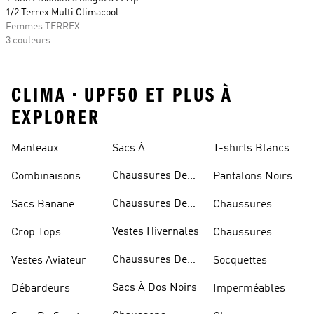
1/2 Terrex Multi Climacool
Femmes TERREX
3 couleurs
CLIMA • UPF50 ET PLUS À
EXPLORER
Manteaux
Sacs À
T-shirts Blancs
Bandoulière
Chaussures De
Combinaisons
Pantalons Noirs
Rugby
Chaussures De
Sacs Banane
Chaussures
Skateur
Bleues
Vestes Hivernales
Crop Tops
Chaussures
Dorées
Chaussures De
Vestes Aviateur
Socquettes
Marche
Sacs À Dos Noirs
Débardeurs
Imperméables