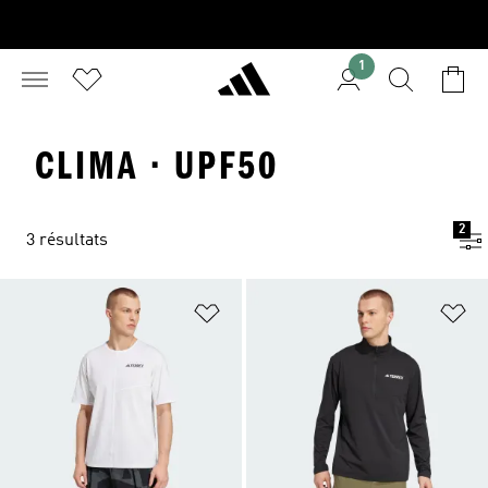
1
CLIMA · UPF50
2
3 résultats
Ajouter à la Liste de produits favor
Aj