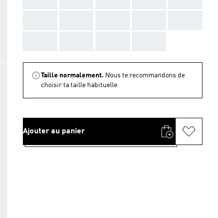
AAA
AAA
AAA
AAA
AAA
AAA
AAA
AAA
AAA
Taille normalement.
Nous te recommandons de
choisir ta taille habituelle.
Ajouter au panier