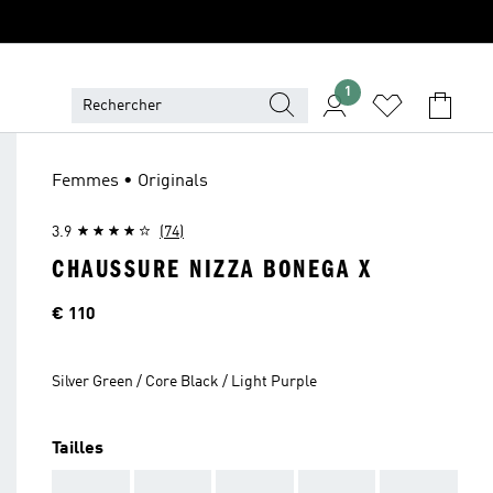
1
Femmes • Originals
3.9
(74)
CHAUSSURE NIZZA BONEGA X
Price
€ 110
Silver Green / Core Black / Light Purple
Tailles
AAA
AAA
AAA
AAA
AAA