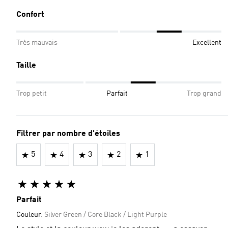
Confort
Très mauvais
Excellent
Taille
Trop petit
Parfait
Trop grand
Filtrer par nombre d'étoiles
5
4
3
2
1
Parfait
Couleur:
Silver Green / Core Black / Light Purple