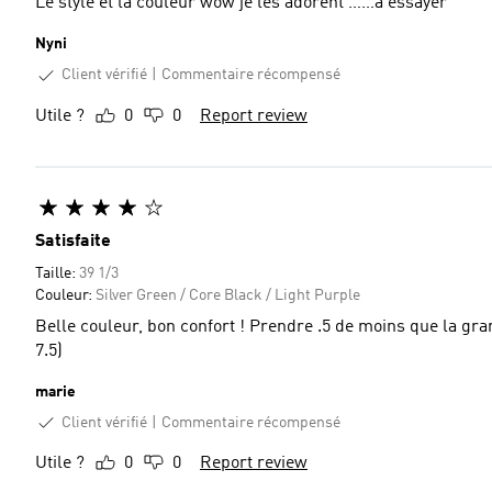
Le style et la couleur wow je les adorent ……a essayer
Nyni
Client vérifié
Commentaire récompensé
Utile ?
0
0
Report review
Satisfaite
Taille:
39 1/3
Couleur:
Silver Green / Core Black / Light Purple
Belle couleur, bon confort ! Prendre .5 de moins que la gra
7.5)
marie
Client vérifié
Commentaire récompensé
Utile ?
0
0
Report review