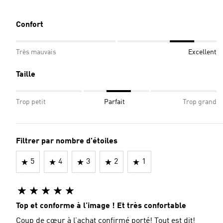
Confort
Très mauvais
Excellent
Taille
Trop petit
Parfait
Trop grand
Filtrer par nombre d'étoiles
5
4
3
2
1
Top et conforme à l’image ! Et très confortable
Coup de cœur à l’achat confirmé porté! Tout est dit!