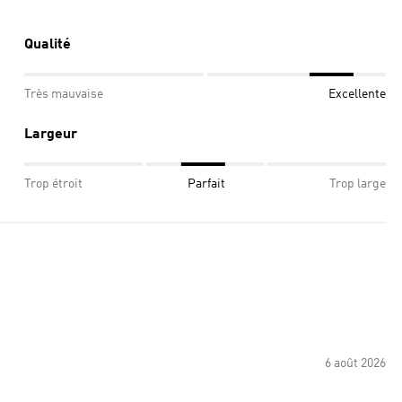
Qualité
Très mauvaise
Excellente
Largeur
Trop étroit
Parfait
Trop large
6 août 2026