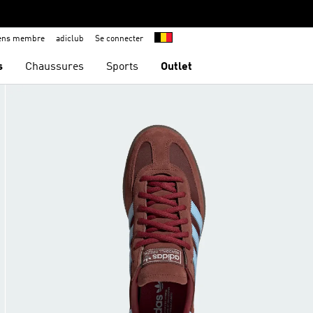
iens membre
adiclub
Se connecter
s
Chaussures
Sports
Outlet