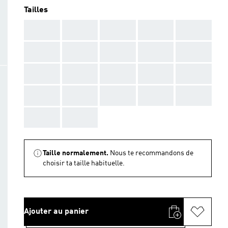
Tailles
AAA
AAA
AAA
AAA
AAA
AAA
AAA
AAA
AAA
AAA
AAA
AAA
AAA
AAA
AAA
AAA
AAA
AAA
AAA
AAA
AAA
AAA
Taille normalement.
Nous te recommandons de
choisir ta taille habituelle.
Ajouter au panier