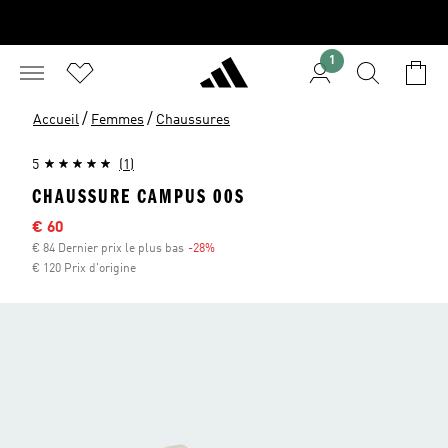
1
/
/
Accueil
Femmes
Chaussures
5
(1)
CHAUSSURE CAMPUS 00S
Sale price
€ 60
€ 84 Dernier prix le plus bas
-28%
Discount
€ 120 Prix d'origine