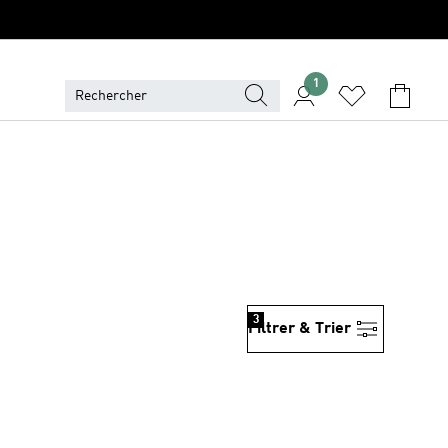
1
3
Filtrer & Trier
is