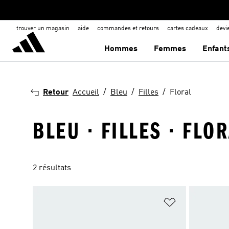
trouver un magasin
aide
commandes et retours
cartes cadeaux
dev
Hommes
Femmes
Enfant
Retour
Accueil
Bleu
Filles
Floral
BLEU · FILLES · FLO
2 résultats
Ajouter à la Li