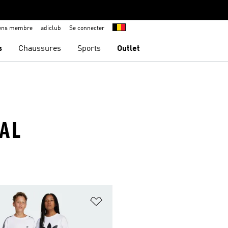
iens membre
adiclub
Se connecter
s
Chaussures
Sports
Outlet
RAL
ste de produits favoris
Ajouter à la Liste de produits favor