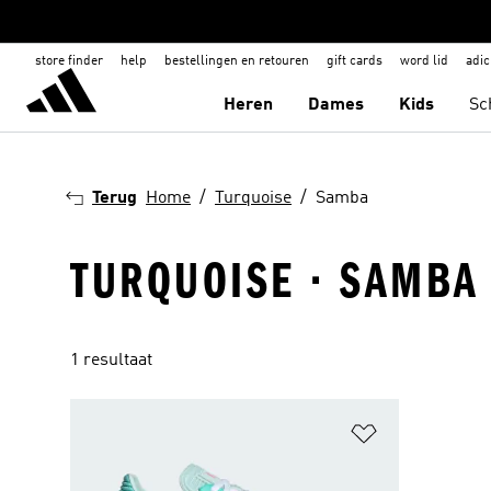
store finder
help
bestellingen en retouren
gift cards
word lid
adic
Heren
Dames
Kids
Sc
Terug
Home
Turquoise
Samba
TURQUOISE · SAMBA
1 resultaat
Op verlanglijs