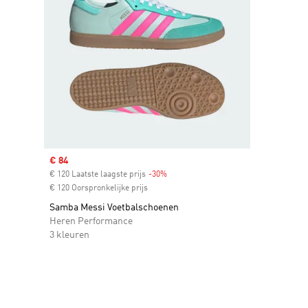
Sale price
€ 84
€ 120 Laatste laagste prijs
-30%
Discount
€ 120 Oorspronkelijke prijs
Samba Messi Voetbalschoenen
Heren Performance
3 kleuren