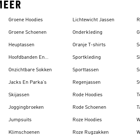
MEER
Groene Hoodies
Lichtewicht Jassen
R
Groene Schoenen
Onderkleding
G
Heuptassen
Oranje T-shirts
S
Hoofdbanden En
Sportkleding
S
Zonnekleppen
Onzichtbare Sokken
Sporttassen
S
Jacks En Parka's
Regenjassen
S
Skijassen
Rode Hoodies
T
Joggingbroeken
Rode Schoenen
T
Jumpsuits
Roze Hoodies
W
Klimschoenen
Roze Rugzakken
W