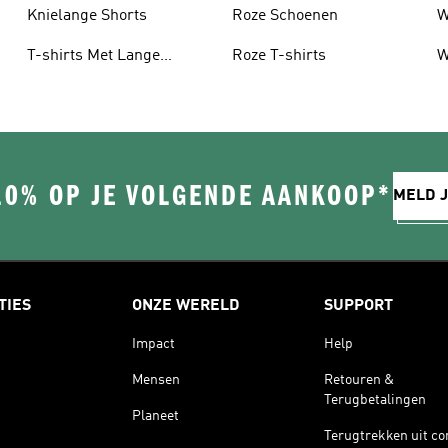
Knielange Shorts
Roze Schoenen
W
T-shirts Met Lange
Roze T-shirts
W
Mouwen
10% OP JE VOLGENDE AANKOOP*
MELD J
TIES
ONZE WERELD
SUPPORT
Impact
Help
Mensen
Retouren &
Terugbetalingen
Planeet
Terugtrekken uit co