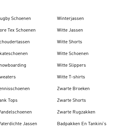
ugby Schoenen
Winterjassen
ore Tex Schoenen
Witte Jassen
choudertassen
Witte Shorts
kateschoenen
Witte Schoenen
nowboarding
Witte Slippers
weaters
Witte T-shirts
ennisschoenen
Zwarte Broeken
ank Tops
Zwarte Shorts
andelschoenen
Zwarte Rugzakken
aterdichte Jassen
Badpakken En Tankini's