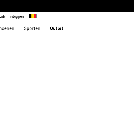
lub
inloggen
hoenen
Sporten
Outlet
t zetten