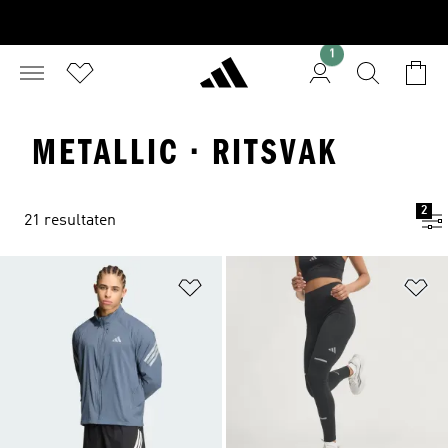
1
METALLIC · RITSVAK
2
21 resultaten
Op verlanglijst zetten
Op