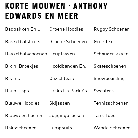
KORTE MOUWEN • ANTHONY
EDWARDS EN MEER
Badpakken En
Groene Hoodies
Rugby Schoenen
Tankini's
Basketbalshorts
Groene Schoenen
Gore Tex
Schoenen
Basketbalschoenen
Heuptassen
Schoudertassen
Bikini Broekjes
Hoofdbanden En
Skateschoenen
Zonnekleppen
Bikinis
Onzichtbare
Snowboarding
Sokken
Bikini Tops
Jacks En Parka's
Sweaters
Blauwe Hoodies
Skijassen
Tennisschoenen
Blauwe Schoenen
Joggingbroeken
Tank Tops
Boksschoenen
Jumpsuits
Wandelschoenen