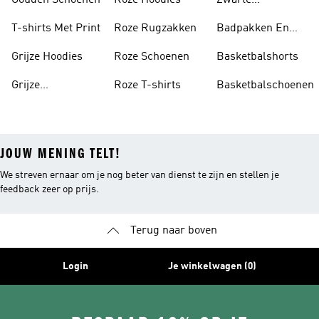
Gouden Schoenen
Roze Hoodies
Zwarte
Rugzakken
T-shirts Met Print
Roze Rugzakken
Badpakken En
Tankini's
Grijze Hoodies
Roze Schoenen
Basketbalshorts
Grijze
Roze T-shirts
Basketbalschoenen
Trainingspakken
JOUW MENING TELT!
We streven ernaar om je nog beter van dienst te zijn en stellen je
feedback zeer op prijs.
Terug naar boven
Login
Je winkelwagen (0)