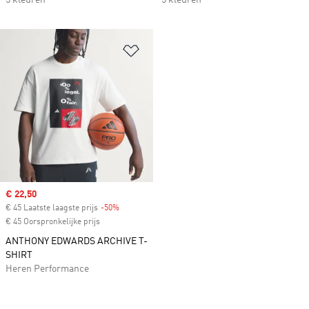
5 kleuren
5 kleuren
Op verlanglijst zetten
Sale price
€ 22,50
€ 45 Laatste laagste prijs
-50%
Discount
€ 45 Oorspronkelijke prijs
ANTHONY EDWARDS ARCHIVE T-
SHIRT
Heren Performance