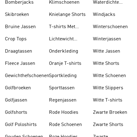
Bomberjacks
Klimschoenen
Waterdichte
Jassen
Skibroeken
Knielange Shorts
Windjacks
Bruine Jassen
T-shirts Met
Winterschoenen
Lange Mouwen
Crop Tops
Lichtewicht
Winterjassen
Jassen
Draagtassen
Onderkleding
Witte Jassen
Fleece Jassen
Oranje T-shirts
Witte Shorts
Gewichthefschoenen
Sportkleding
Witte Schoenen
Golfbroeken
Sporttassen
Witte Slippers
Golfjassen
Regenjassen
Witte T-shirts
Golfshorts
Rode Hoodies
Zwarte Broeken
Golf Poloshirts
Rode Schoenen
Zwarte Shorts