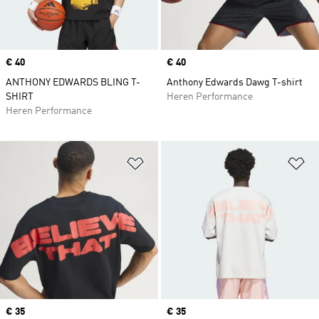
Price
€ 40
Price
€ 40
ANTHONY EDWARDS BLING T-
Anthony Edwards Dawg T-shirt
SHIRT
Heren Performance
Heren Performance
Op verlanglijst zetten
Op
Price
€ 35
Price
€ 35