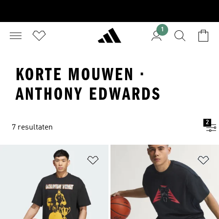
1
KORTE MOUWEN ·
ANTHONY EDWARDS
2
7 resultaten
Op verlanglijst zetten
Op