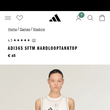
1
/
/
Home
Dames
Kleding
4.5
(2)
ADI365 SFTM HARDLOOPTANKTOP
Price
€ 65