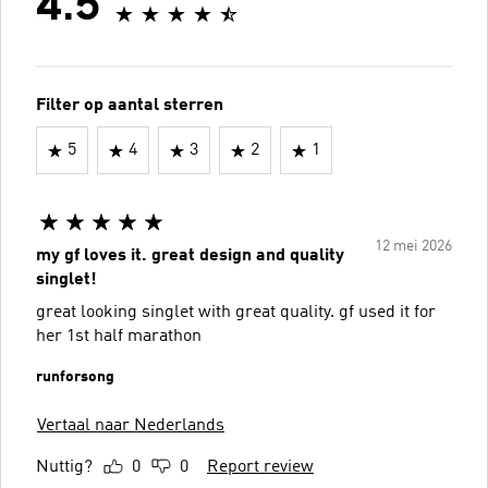
4.5
Filter op aantal sterren
5
4
3
2
1
12 mei 2026
my gf loves it. great design and quality
singlet!
great looking singlet with great quality. gf used it for
her 1st half marathon
runforsong
Vertaal naar Nederlands
Nuttig?
0
0
Report review