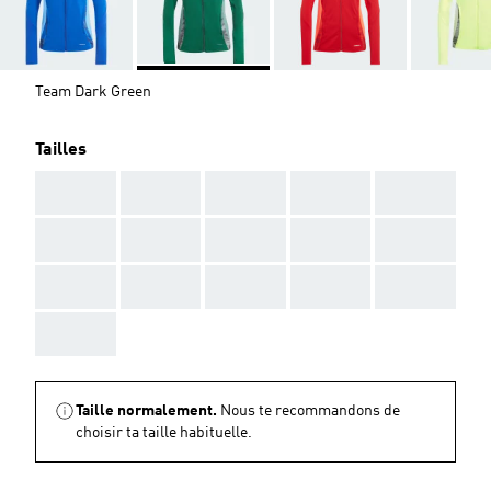
Team Dark Green
Tailles
AAA
AAA
AAA
AAA
AAA
AAA
AAA
AAA
AAA
AAA
AAA
AAA
AAA
AAA
AAA
AAA
Taille normalement.
Nous te recommandons de
choisir ta taille habituelle.