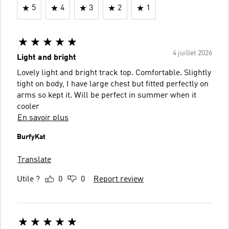
5
4
3
2
1
4 juillet 2026
Light and bright
Lovely light and bright track top. Comfortable. Slightly
tight on body, I have large chest but fitted perfectly on
arms so kept it. Will be perfect in summer when it
cooler
En savoir plus
BurfyKat
Translate
Utile ?
0
0
Report review