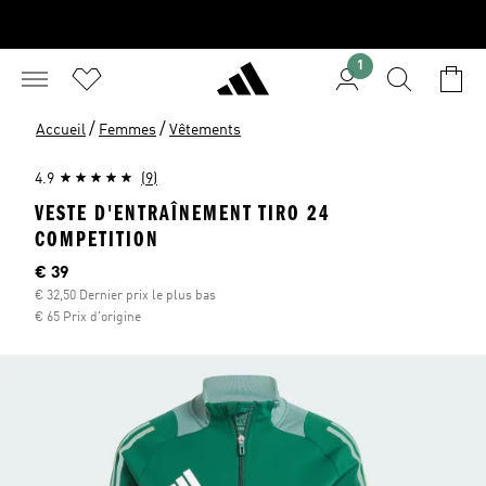
1
/
/
Accueil
Femmes
Vêtements
4.9
(9)
VESTE D'ENTRAÎNEMENT TIRO 24
COMPETITION
Current price
€ 39
€ 32,50 Dernier prix le plus bas
€ 65 Prix d'origine