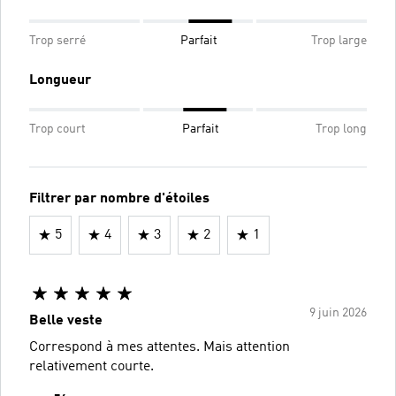
Trop serré
Parfait
Trop large
Longueur
Trop court
Parfait
Trop long
Filtrer par nombre d'étoiles
5
4
3
2
1
9 juin 2026
Belle veste
Correspond à mes attentes. Mais attention
relativement courte.