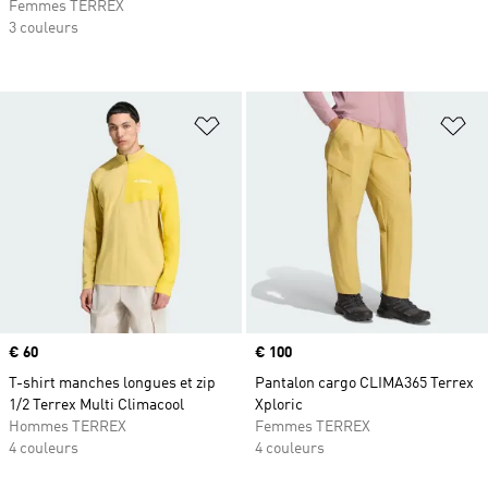
Femmes TERREX
3 couleurs
Ajouter à la Liste de produits favor
Aj
Prix
€ 60
Prix
€ 100
T-shirt manches longues et zip
Pantalon cargo CLIMA365 Terrex
1/2 Terrex Multi Climacool
Xploric
Hommes TERREX
Femmes TERREX
4 couleurs
4 couleurs