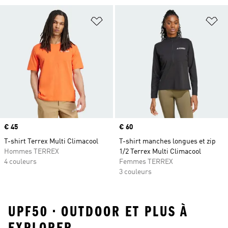
Ajouter à la Liste de produits favor
Aj
Prix
€ 45
Prix
€ 60
T-shirt Terrex Multi Climacool
T-shirt manches longues et zip
Hommes TERREX
1/2 Terrex Multi Climacool
4 couleurs
Femmes TERREX
3 couleurs
UPF50 • OUTDOOR ET PLUS À