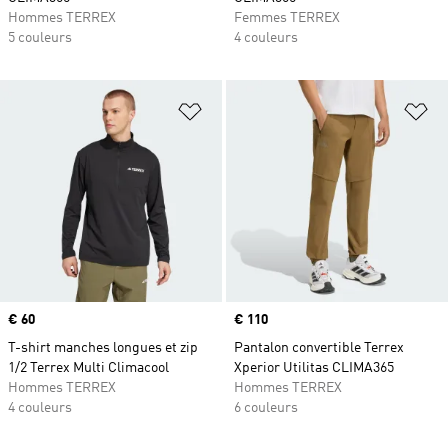
Hommes TERREX
Femmes TERREX
5 couleurs
4 couleurs
Ajouter à la Liste de produits favor
Aj
Prix
€ 60
Prix
€ 110
T-shirt manches longues et zip
Pantalon convertible Terrex
1/2 Terrex Multi Climacool
Xperior Utilitas CLIMA365
Hommes TERREX
Hommes TERREX
4 couleurs
6 couleurs