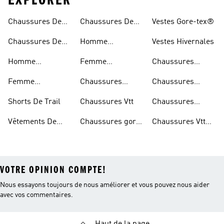
EXPLORER
Chaussures De
Chaussures De
Vestes Gore-tex®
Trail
Randonnée
Chaussures De
Homme
Vestes Hivernales
Trail
Chaussures
Homme
Femme
Chaussures
Imperméables
Randonnée
Chaussures De
Chaussures
Outdoor
Femme
Chaussures
Chaussures
Trail
Randonnée
Chaussures De
D'escalade
Noires De Trail
Shorts De Trail
Chaussures Vtt
Chaussures
Trail
Noires De
Vêtements De
Chaussures gore-
Chaussures Vtt
Randonnée
Randonnée
tex®
Femmes
VOTRE OPINION COMPTE!
Nous essayons toujours de nous améliorer et vous pouvez nous aider
avec vos commentaires.