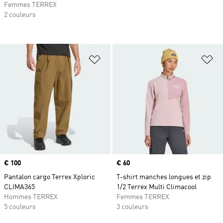
Femmes TERREX
2 couleurs
Ajouter à la Liste de produits favor
Aj
Prix
€ 100
Prix
€ 60
Pantalon cargo Terrex Xploric
T-shirt manches longues et zip
CLIMA365
1/2 Terrex Multi Climacool
Hommes TERREX
Femmes TERREX
5 couleurs
3 couleurs