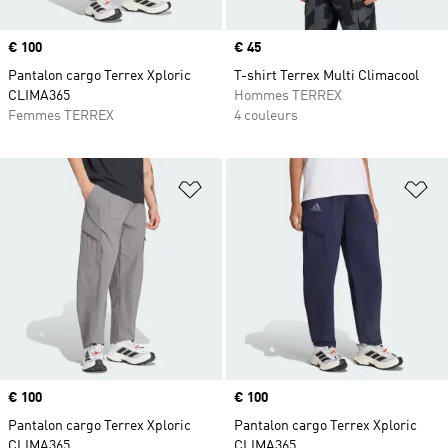
Prix
€ 100
Prix
€ 45
Pantalon cargo Terrex Xploric
T-shirt Terrex Multi Climacool
CLIMA365
Hommes TERREX
Femmes TERREX
4 couleurs
Ajouter à la Liste de produits favor
Aj
Prix
€ 100
Prix
€ 100
Pantalon cargo Terrex Xploric
Pantalon cargo Terrex Xploric
CLIMA365
CLIMA365