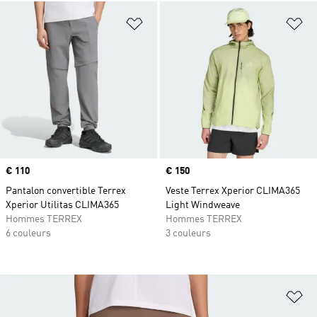
Ajouter à la Liste de produits favor
Aj
Prix
€ 110
Prix
€ 150
Pantalon convertible Terrex
Veste Terrex Xperior CLIMA365
Xperior Utilitas CLIMA365
Light Windweave
Hommes TERREX
Hommes TERREX
6 couleurs
3 couleurs
Aj