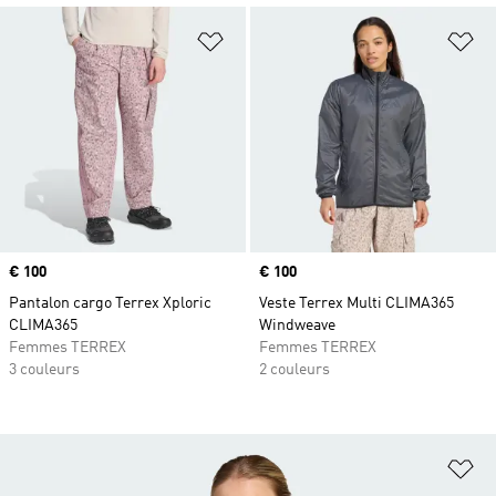
Ajouter à la Liste de produits favor
Aj
Prix
€ 100
Prix
€ 100
Pantalon cargo Terrex Xploric
Veste Terrex Multi CLIMA365
CLIMA365
Windweave
Femmes TERREX
Femmes TERREX
3 couleurs
2 couleurs
Aj