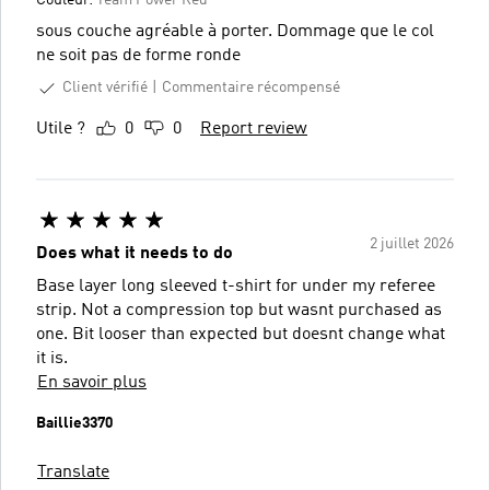
sous couche agréable à porter. Dommage que le col
ne soit pas de forme ronde
Client vérifié
Commentaire récompensé
Utile ?
0
0
Report review
2 juillet 2026
Does what it needs to do
Base layer long sleeved t-shirt for under my referee
strip. Not a compression top but wasnt purchased as
one. Bit looser than expected but doesnt change what
it is.
En savoir plus
Baillie3370
Translate