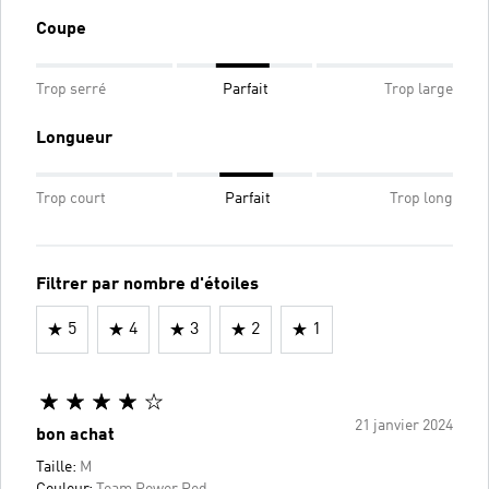
Coupe
Trop serré
Parfait
Trop large
Longueur
Trop court
Parfait
Trop long
Filtrer par nombre d'étoiles
5
4
3
2
1
21 janvier 2024
bon achat
Taille:
M
Couleur:
Team Power Red