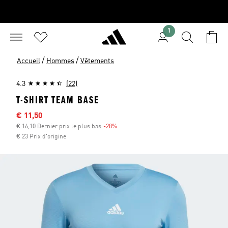
1
/
/
Accueil
Hommes
Vêtements
4.3
(22)
T-SHIRT TEAM BASE
Sale price
€ 11,50
€ 16,10 Dernier prix le plus bas
-28%
Discount
€ 23 Prix d'origine