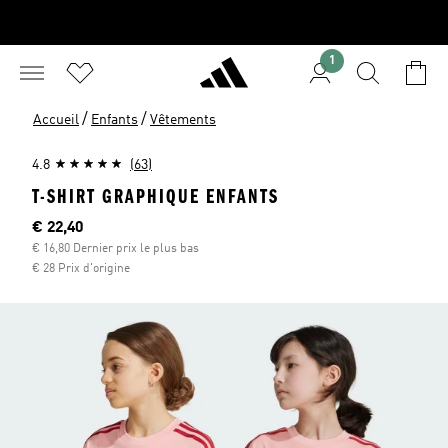
1
/
/
Accueil
Enfants
Vêtements
4.8
(63)
T-SHIRT GRAPHIQUE ENFANTS
Current price
€ 22,40
€ 16,80 Dernier prix le plus bas
€ 28 Prix d'origine