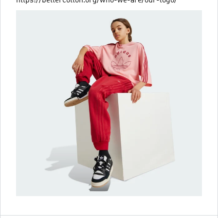
https://bettercotton.org/who-we-are/our-logo/