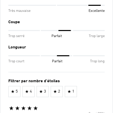
Très mauvaise
Excellente
Coupe
Trop serré
Parfait
Trop large
Longueur
Trop court
Parfait
Trop long
Filtrer par nombre d'étoiles
5
4
3
2
1