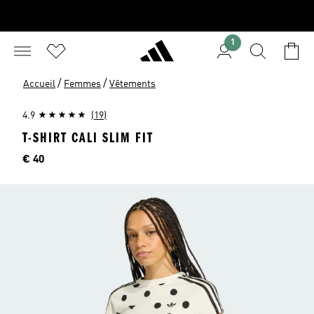
1
/
/
Accueil
Femmes
Vêtements
4.9
(19)
T-SHIRT CALI SLIM FIT
Price
€ 40