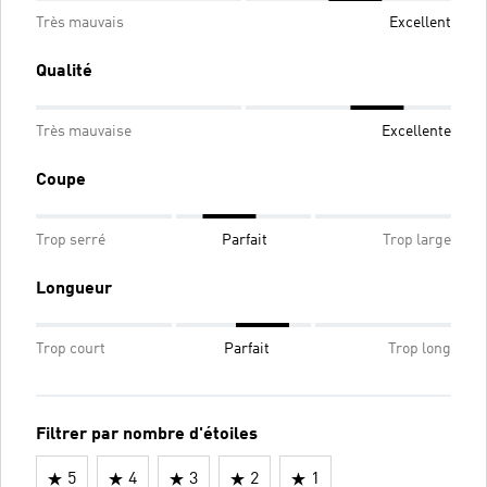
Très mauvais
Excellent
Qualité
Très mauvaise
Excellente
Coupe
Trop serré
Parfait
Trop large
Longueur
Trop court
Parfait
Trop long
Filtrer par nombre d'étoiles
5
4
3
2
1