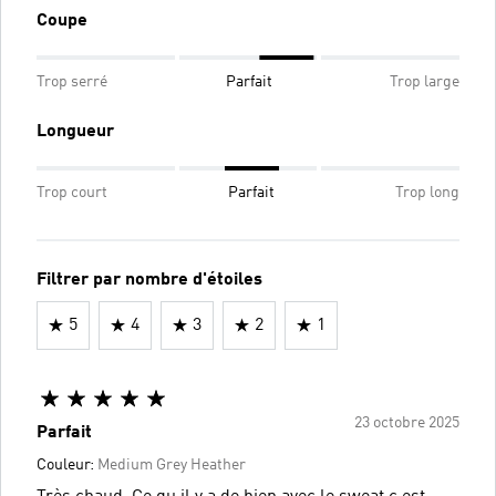
Coupe
Trop serré
Parfait
Trop large
Longueur
Trop court
Parfait
Trop long
Filtrer par nombre d'étoiles
5
4
3
2
1
23 octobre 2025
Parfait
Couleur:
Medium Grey Heather