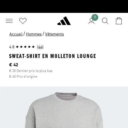
1
/
/
Accueil
Hommes
Vêtements
4.8
(44)
SWEAT-SHIRT EN MOLLETON LOUNGE
Current price
€ 42
€ 30 Dernier prix le plus bas
€ 60 Prix d'origine