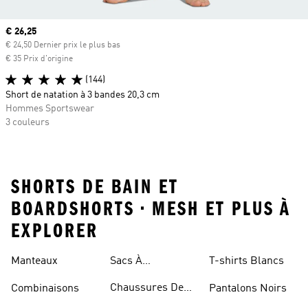
Prix actuel
€ 26,25
€ 24,50 Dernier prix le plus bas
€ 35 Prix d'origine
(144)
Short de natation à 3 bandes 20,3 cm
Hommes Sportswear
3 couleurs
SHORTS DE BAIN ET
BOARDSHORTS • MESH ET PLUS À
EXPLORER
Manteaux
Sacs À
T-shirts Blancs
Bandoulière
Chaussures De
Combinaisons
Pantalons Noirs
Rugby