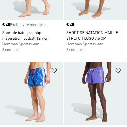
Prix
€ 45
Exclusivité membres
Prix
€ 45
Short de bain graphique
SHORT DE NATATION MAILLE
inspiration football 12,7 cm
STRETCH LOGO 7,6 CM
Hommes Sportswear
Hommes Sportswear
3 couleurs
3 couleurs
Ajouter à la Liste de produits favor
Aj