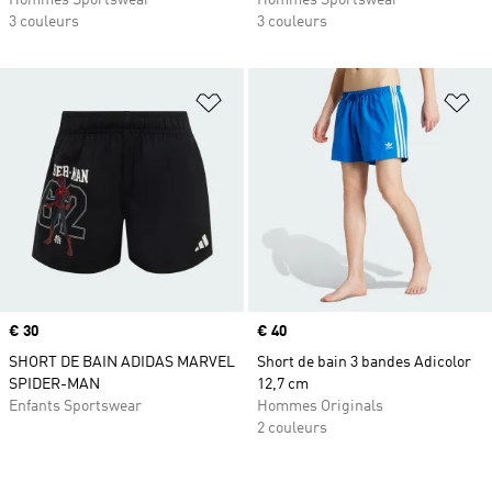
Hommes Sportswear
Hommes Sportswear
3 couleurs
3 couleurs
Ajouter à la Liste de produits favor
Aj
Prix
€ 30
Prix
€ 40
SHORT DE BAIN ADIDAS MARVEL
Short de bain 3 bandes Adicolor
SPIDER-MAN
12,7 cm
Enfants Sportswear
Hommes Originals
2 couleurs