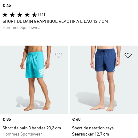
Prix
€ 45
(11)
SHORT DE BAIN GRAPHIQUE RÉACTIF À L'EAU 12,7 CM
Hommes Sportswear
Ajouter à la Liste de produits favor
Aj
Prix
€ 35
Prix
€ 40
Short de bain 3 bandes 20,3 cm
Short de natation rayé
Hommes Sportswear
Seersucker 12,7 cm