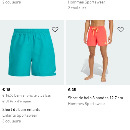
2 couleurs
Hommes Sportswear
2 couleurs
Ajouter à la Liste de produits favor
Aj
Prix actuel
€ 18
Prix
€ 35
€ 16,50 Dernier prix le plus bas
Short de bain 3 bandes 12,7 cm
€ 30 Prix d'origine
Hommes Sportswear
Short de bain enfants
Enfants Sportswear
3 couleurs