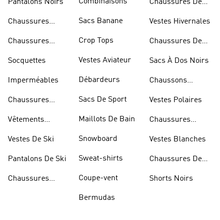
Combinaisons
Pantalons Noirs
Chaussures De
Skateur
Sacs Banane
Chaussures
Vestes Hivernales
Bleues
Crop Tops
Chaussures
Chaussures De
Dorées
Marche
Vestes Aviateur
Socquettes
Sacs À Dos Noirs
Débardeurs
Imperméables
Chaussons
D'escalade
Sacs De Sport
Chaussures
Vestes Polaires
Blanches
Maillots De Bain
Vêtements
Chaussures
Sportifs
D'haltérophilie
Snowboard
Vestes De Ski
Vestes Blanches
Sweat-shirts
Pantalons De Ski
Chaussures De
Basketball
Coupe-vent
Chaussures
Shorts Noirs
Rouges
Bermudas