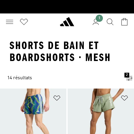
1
SHORTS DE BAIN ET
BOARDSHORTS · MESH
2
14 résultats
Ajouter à la Liste de produits favor
Aj