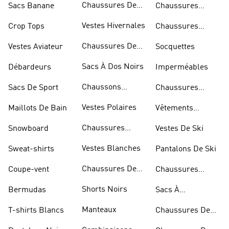
Chaussures De
Sacs Banane
Chaussures
Skateur
Bleues
Vestes Hivernales
Crop Tops
Chaussures
Dorées
Chaussures De
Vestes Aviateur
Socquettes
Marche
Sacs À Dos Noirs
Débardeurs
Imperméables
Chaussons
Sacs De Sport
Chaussures
D'escalade
Blanches
Vestes Polaires
Maillots De Bain
Vêtements
Sportifs
Chaussures
Snowboard
Vestes De Ski
D'haltérophilie
Vestes Blanches
Sweat-shirts
Pantalons De Ski
Chaussures De
Coupe-vent
Chaussures
Basketball
Rouges
Shorts Noirs
Bermudas
Sacs À
Bandoulière
Manteaux
T-shirts Blancs
Chaussures De
Rugby