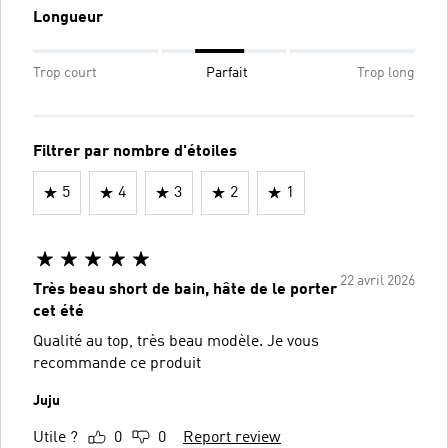
Longueur
Trop court
Parfait
Trop long
Filtrer par nombre d'étoiles
5
4
3
2
1
22 avril 2026
Très beau short de bain, hâte de le porter
cet été
Qualité au top, très beau modèle. Je vous
recommande ce produit
Juju
Utile ?
0
0
Report review