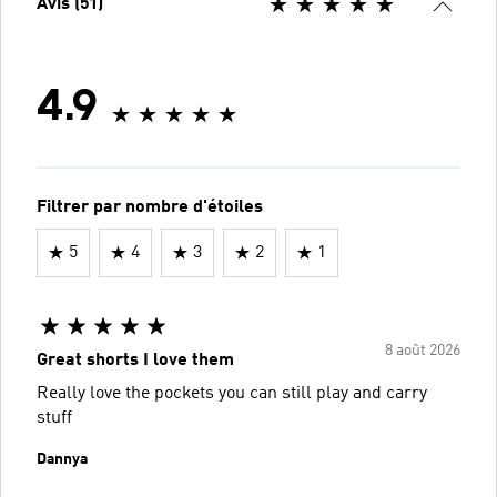
Avis (51)
4.9
Filtrer par nombre d'étoiles
5
4
3
2
1
8 août 2026
Great shorts I love them
Really love the pockets you can still play and carry
stuff
Dannya