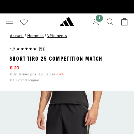
1
/
/
Accueil
Hommes
Vêtements
4.9
(51)
SHORT TIRO 25 COMPETITION MATCH
Sale price
€ 20
€ 32 Dernier prix le plus bas
-37%
Discount
€ 40 Prix d'origine