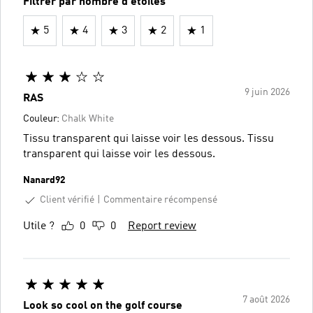
Filtrer par nombre d'étoiles
5
4
3
2
1
9 juin 2026
RAS
Couleur:
Chalk White
Tissu transparent qui laisse voir les dessous. Tissu
transparent qui laisse voir les dessous.
Nanard92
Client vérifié
Commentaire récompensé
Utile ?
0
0
Report review
7 août 2026
Look so cool on the golf course