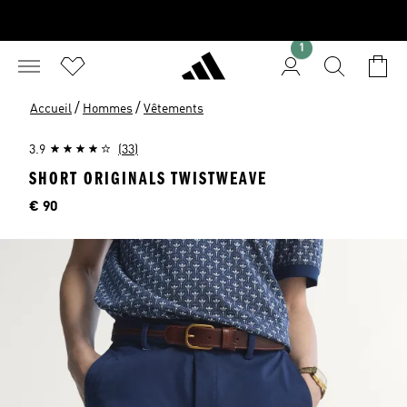
1
/
/
Accueil
Hommes
Vêtements
3.9
(33)
SHORT ORIGINALS TWISTWEAVE
Price
€ 90