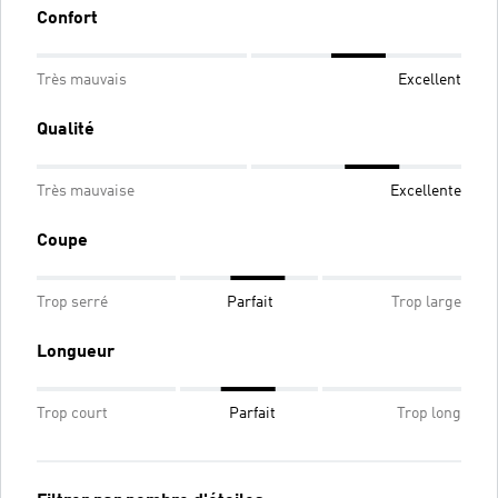
Confort
Très mauvais
Excellent
Qualité
Très mauvaise
Excellente
Coupe
Trop serré
Parfait
Trop large
Longueur
Trop court
Parfait
Trop long