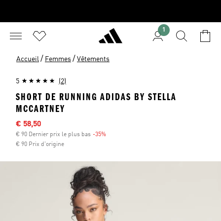
1
/
/
Accueil
Femmes
Vêtements
5
(2)
SHORT DE RUNNING ADIDAS BY STELLA
MCCARTNEY
Sale price
€ 58,50
€ 90 Dernier prix le plus bas
-35%
Discount
€ 90 Prix d'origine