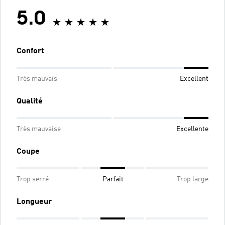
5.0
Confort
Très mauvais
Excellent
Qualité
Très mauvaise
Excellente
Coupe
Trop serré
Parfait
Trop large
Longueur