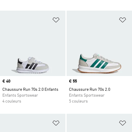
Ajouter à la Liste de produits favor
Aj
Prix
€ 40
Prix
€ 55
Chaussure Run 70s 2.0 Enfants
Chaussure Run 70s 2.0
Enfants Sportswear
Enfants Sportswear
4 couleurs
5 couleurs
Ajouter à la Liste de produits favor
Aj