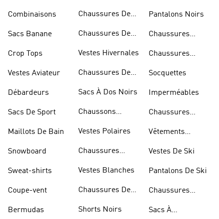
Bandoulière
Chaussures De
Combinaisons
Pantalons Noirs
Rugby
Chaussures De
Sacs Banane
Chaussures
Skateur
Bleues
Vestes Hivernales
Crop Tops
Chaussures
Dorées
Chaussures De
Vestes Aviateur
Socquettes
Marche
Sacs À Dos Noirs
Débardeurs
Imperméables
Chaussons
Sacs De Sport
Chaussures
D'escalade
Blanches
Vestes Polaires
Maillots De Bain
Vêtements
Sportifs
Chaussures
Snowboard
Vestes De Ski
D'haltérophilie
Vestes Blanches
Sweat-shirts
Pantalons De Ski
Chaussures De
Coupe-vent
Chaussures
Basketball
Rouges
Shorts Noirs
Bermudas
Sacs À