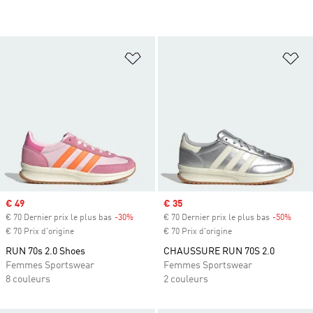
Ajouter à la Liste de produits favor
Aj
Prix soldé
€ 49
Prix soldé
€ 35
€ 70 Dernier prix le plus bas
-30%
Rabais
€ 70 Dernier prix le plus bas
-50%
Rabai
€ 70 Prix d'origine
€ 70 Prix d'origine
RUN 70s 2.0 Shoes
CHAUSSURE RUN 70S 2.0
Femmes Sportswear
Femmes Sportswear
8 couleurs
2 couleurs