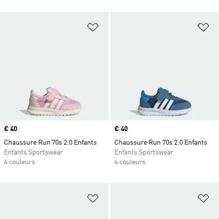
Ajouter à la Liste de produits favor
Aj
Prix
€ 40
Prix
€ 40
Chaussure Run 70s 2.0 Enfants
Chaussure Run 70s 2.0 Enfants
Enfants Sportswear
Enfants Sportswear
4 couleurs
4 couleurs
Ajouter à la Liste de produits favor
Aj