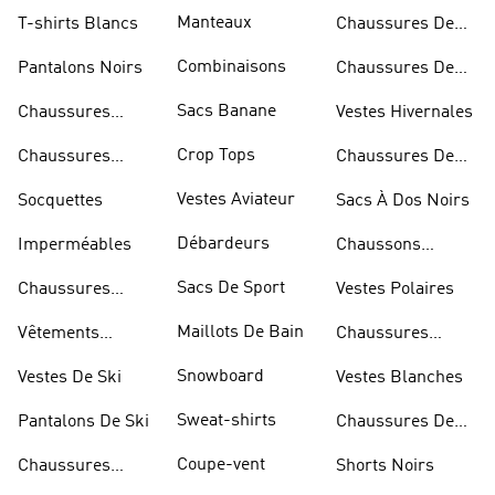
Bandoulière
Manteaux
T-shirts Blancs
Chaussures De
Rugby
Combinaisons
Pantalons Noirs
Chaussures De
Skateur
Sacs Banane
Chaussures
Vestes Hivernales
Bleues
Crop Tops
Chaussures
Chaussures De
Dorées
Marche
Vestes Aviateur
Socquettes
Sacs À Dos Noirs
Débardeurs
Imperméables
Chaussons
D'escalade
Sacs De Sport
Chaussures
Vestes Polaires
Blanches
Maillots De Bain
Vêtements
Chaussures
Sportifs
D'haltérophilie
Snowboard
Vestes De Ski
Vestes Blanches
Sweat-shirts
Pantalons De Ski
Chaussures De
Basketball
Coupe-vent
Chaussures
Shorts Noirs
Rouges