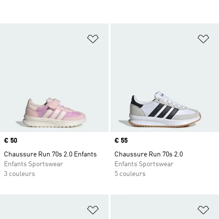
Ajouter à la Liste de produits favor
Aj
Prix
€ 50
Prix
€ 55
Chaussure Run 70s 2.0 Enfants
Chaussure Run 70s 2.0
Enfants Sportswear
Enfants Sportswear
3 couleurs
5 couleurs
Ajouter à la Liste de produits favor
Aj