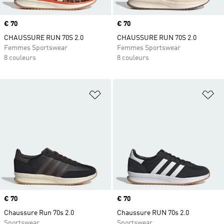
Prix
€ 70
Prix
€ 70
CHAUSSURE RUN 70S 2.0
CHAUSSURE RUN 70S 2.0
Femmes Sportswear
Femmes Sportswear
8 couleurs
8 couleurs
Ajouter à la Liste de produits favor
Aj
Prix
€ 70
Prix
€ 70
Chaussure Run 70s 2.0
Chaussure RUN 70s 2.0
Sportswear
Sportswear