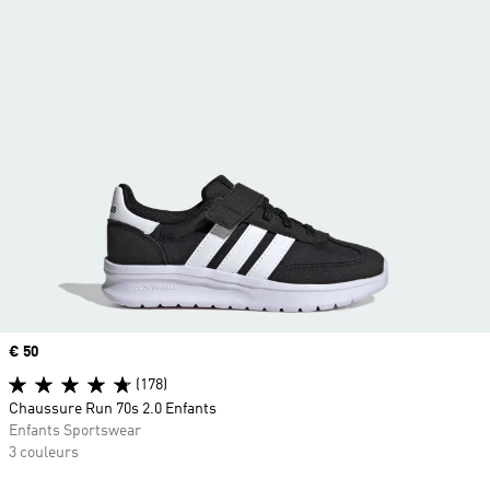
Prix
€ 50
(178)
Chaussure Run 70s 2.0 Enfants
Enfants Sportswear
3 couleurs