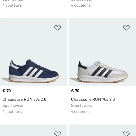
4 couleurs
4 couleurs
Ajouter à la Liste de produits favor
Aj
Prix
€ 70
Prix
€ 70
Chaussure RUN 70s 2.0
Chaussure RUN 70s 2.0
Sportswear
Sportswear
4 couleurs
4 couleurs
Ajouter à la Liste de produits favor
Aj