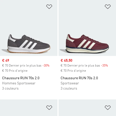
Ajouter à la Liste de produits favor
Aj
Prix soldé
€ 49
Prix soldé
€ 45,50
€ 70 Dernier prix le plus bas
-30%
Rabais
€ 70 Dernier prix le plus bas
-35%
Rabai
€ 70 Prix d'origine
€ 70 Prix d'origine
Chaussure RUN 70s 2.0
Chaussure RUN 70s 2.0
Hommes Sportswear
Sportswear
3 couleurs
3 couleurs
Ajouter à la Liste de produits favor
Aj