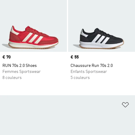
Prix
€ 70
Prix
€ 55
RUN 70s 2.0 Shoes
Chaussure Run 70s 2.0
Femmes Sportswear
Enfants Sportswear
8 couleurs
5 couleurs
Aj