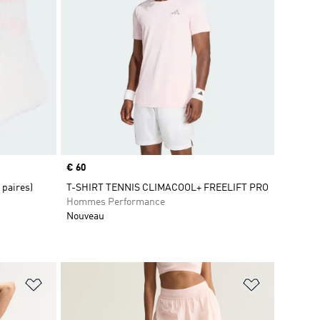
Prix
€ 60
 paires)
T-SHIRT TENNIS CLIMACOOL+ FREELIFT PRO
Hommes Performance
Nouveau
is
Ajouter à la Liste de produits favoris
Ajouter à la