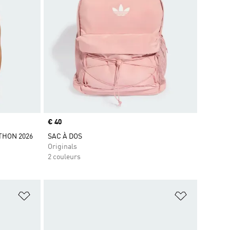
Prix
€ 40
HON 2026
SAC À DOS
Originals
2 couleurs
is
Ajouter à la Liste de produits favoris
Ajouter à la