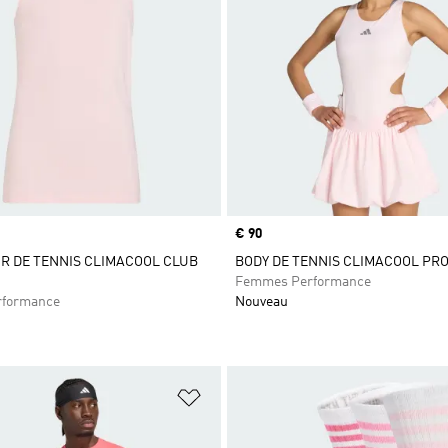
Prix
€ 90
R DE TENNIS CLIMACOOL CLUB
BODY DE TENNIS CLIMACOOL PR
Femmes Performance
rformance
Nouveau
ste de produits favoris
Ajouter à la Liste de produits favor