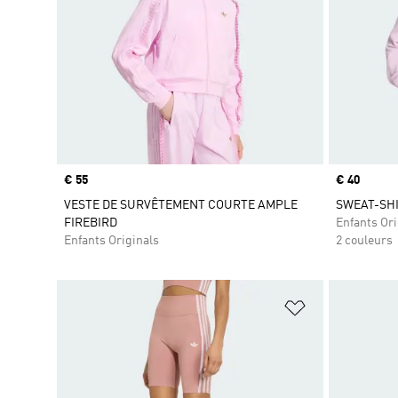
Prix
€ 55
Prix
€ 40
VESTE DE SURVÊTEMENT COURTE AMPLE
SWEAT-SHI
FIREBIRD
Enfants Ori
Enfants Originals
2 couleurs
Ajouter à la Li