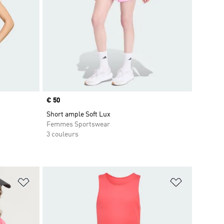
Prix
€ 50
Short ample Soft Lux
Femmes Sportswear
3 couleurs
is
Ajouter à la Liste de produits favoris
Ajouter à la