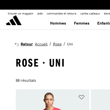
trouver un magasin
aide
commandes et retours
cartes cadeaux
dev
Hommes
Femmes
Enfant
Retour
Accueil
Rose
Uni
ROSE · UNI
88 résultats
Ajouter à la Li