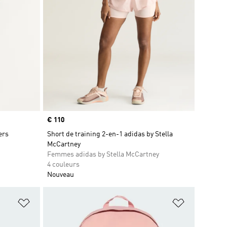
Prix
€ 110
ers
Short de training 2-en-1 adidas by Stella
McCartney
Femmes adidas by Stella McCartney
4 couleurs
Nouveau
is
Ajouter à la Liste de produits favoris
Ajouter à la