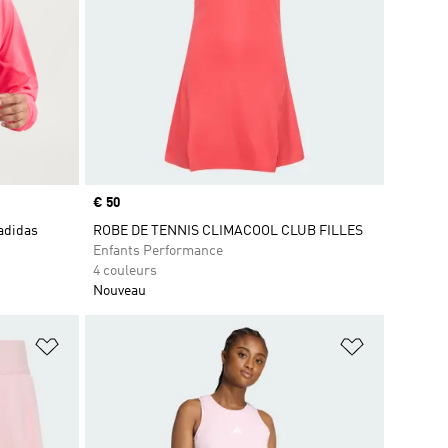
Prix
€ 50
adidas
ROBE DE TENNIS CLIMACOOL CLUB FILLES
Enfants Performance
4 couleurs
Nouveau
is
Ajouter à la Liste de produits favoris
Ajouter à la