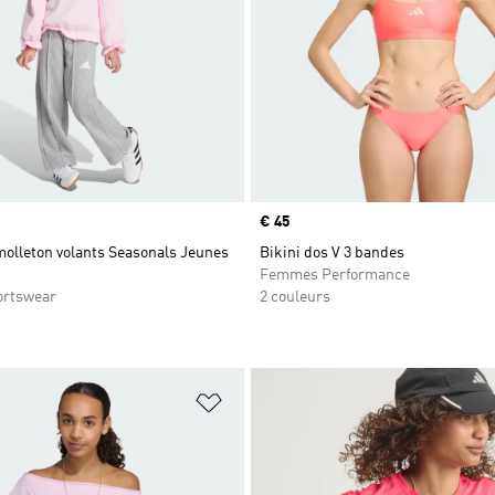
Prix
€ 45
olleton volants Seasonals Jeunes
Bikini dos V 3 bandes
Femmes Performance
ortswear
2 couleurs
ste de produits favoris
Ajouter à la Liste de produits favor