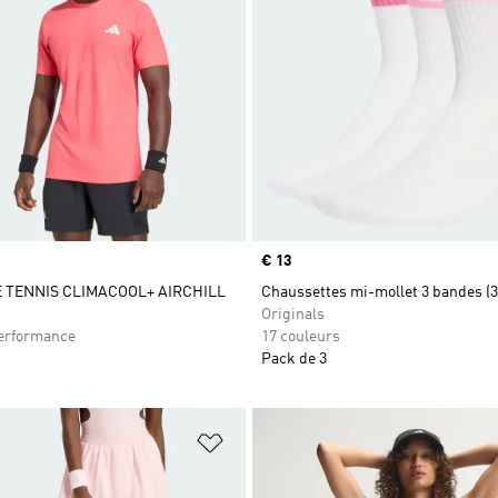
Prix
€ 13
E TENNIS CLIMACOOL+ AIRCHILL
Chaussettes mi-mollet 3 bandes (3
Originals
rformance
17 couleurs
Pack de 3
ste de produits favoris
Ajouter à la Liste de produits favor