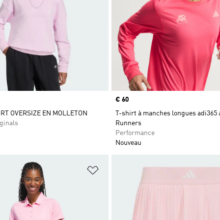
Prix
€ 60
RT OVERSIZE EN MOLLETON
T-shirt à manches longues adi365 
ginals
Runners
Performance
Nouveau
ste de produits favoris
Ajouter à la Liste de produits favor