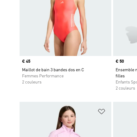
Prix
€ 45
Prix
€ 50
Maillot de bain 3 bandes dos en C
Ensemble m
Femmes Performance
filles
2 couleurs
Enfants Sp
2 couleurs
Ajouter à la Li