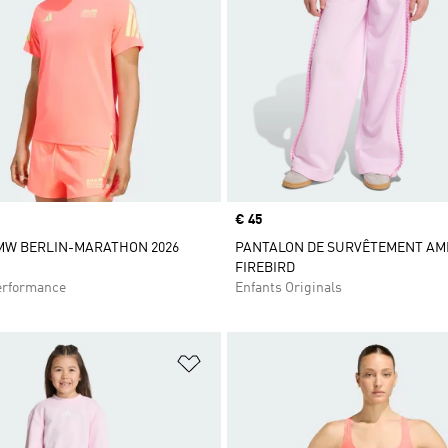
Prix
€ 45
MW BERLIN-MARATHON 2026
PANTALON DE SURVÊTEMENT AM
FIREBIRD
rformance
Enfants Originals
ste de produits favoris
Ajouter à la Liste de produits favor