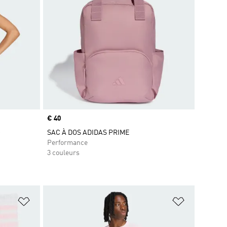
Prix
€ 40
O
SAC À DOS ADIDAS PRIME
Performance
3 couleurs
is
Ajouter à la Liste de produits favoris
Ajouter à la