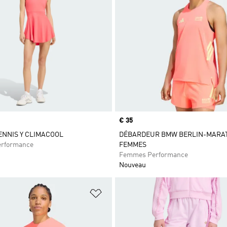
Prix
€ 35
ENNIS Y CLIMACOOL
DÉBARDEUR BMW BERLIN-MARAT
rformance
FEMMES
Femmes Performance
Nouveau
ste de produits favoris
Ajouter à la Liste de produits favor