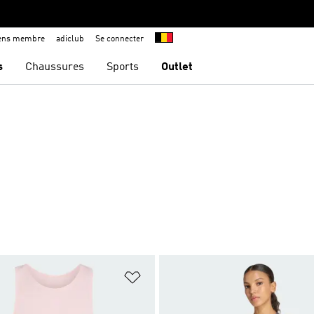
iens membre
adiclub
Se connecter
s
Chaussures
Sports
Outlet
ste de produits favoris
Ajouter à la Liste de produits favor