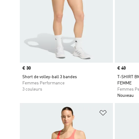
Prix
€ 30
Prix
€ 40
Short de volley-ball 3 bandes
T-SHIRT B
Femmes Performance
FEMME
3 couleurs
Femmes Pe
Nouveau
Ajouter à la Li