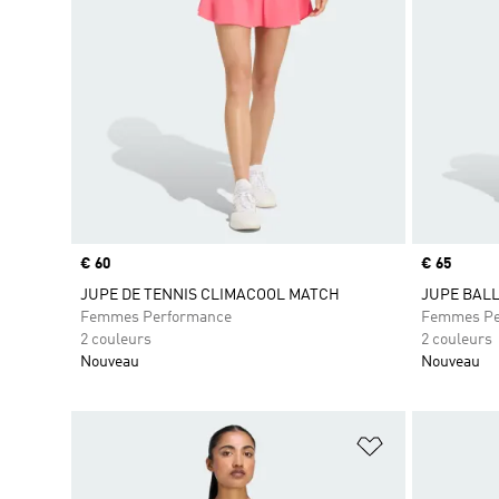
Prix
€ 60
Prix
€ 65
JUPE DE TENNIS CLIMACOOL MATCH
JUPE BALL
Femmes Performance
Femmes Pe
2 couleurs
2 couleurs
Nouveau
Nouveau
Ajouter à la Li