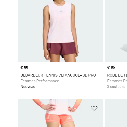
Prix
€ 80
Prix
€ 85
DÉBARDEUR TENNIS CLIMACOOL+ 3D PRO
ROBE DE T
Femmes Performance
Femmes Pe
Nouveau
3 couleurs
Ajouter à la Li