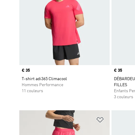
Prix
€ 35
Prix
€ 35
T-shirt adi365 Climacool
DÉBARDEU
Hommes Performance
FILLES
11 couleurs
Enfants Pe
3 couleurs
Ajouter à la Li