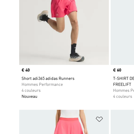
Prix
€ 40
Prix
€ 60
Short adi365 adidas Runners
T-SHIRT D
Hommes Performance
FREELIFT
4 couleurs
Hommes Pe
Nouveau
4 couleurs
Ajouter à la Li