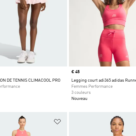
Prix
€ 45
ON DE TENNIS CLIMACOOL PRO
Legging court adi365 adidas Runn
rformance
Femmes Performance
3 couleurs
Nouveau
ste de produits favoris
Ajouter à la Liste de produits favor