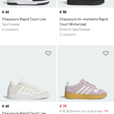
Prix
€ 60
Prix
€ 50
Chaussure Rapid Court Low
Chaussure mi-montante Rapid
Sportswear
Court Winterized
6 couleurs
Enfants Sportswear
2 couleurs
Ajouter à la Liste de produits favor
Aj
Prix
€ 60
Prix soldé
€ 75
€ 82,50 Dernier prix le plus bas
-9%
Rab
Chaussure Rapid Court Low