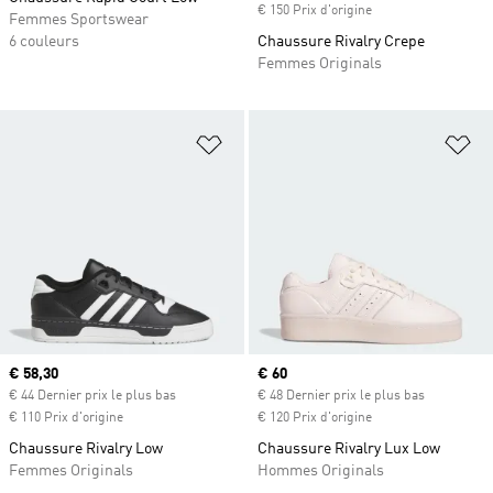
€ 150 Prix d'origine
Femmes Sportswear
6 couleurs
Chaussure Rivalry Crepe
Femmes Originals
Ajouter à la Liste de produits favor
Aj
Prix actuel
€ 58,30
Prix actuel
€ 60
€ 44 Dernier prix le plus bas
€ 48 Dernier prix le plus bas
€ 110 Prix d'origine
€ 120 Prix d'origine
Chaussure Rivalry Low
Chaussure Rivalry Lux Low
Femmes Originals
Hommes Originals