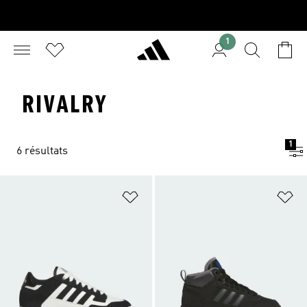
1
RIVALRY
1
6 résultats
Ajouter à la Liste de produits favor
Aj