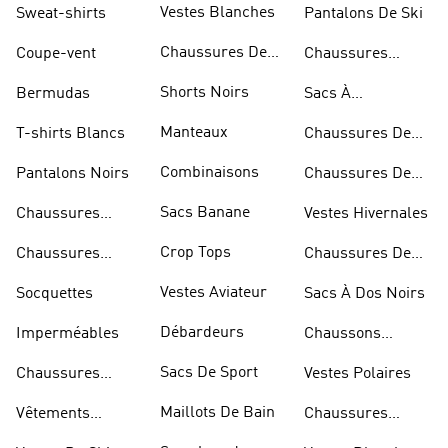
Vestes Blanches
Sweat-shirts
Pantalons De Ski
Chaussures De
Coupe-vent
Chaussures
Basketball
Rouges
Shorts Noirs
Bermudas
Sacs À
Bandoulière
Manteaux
T-shirts Blancs
Chaussures De
Rugby
Combinaisons
Pantalons Noirs
Chaussures De
Skateur
Sacs Banane
Chaussures
Vestes Hivernales
Bleues
Crop Tops
Chaussures
Chaussures De
Dorées
Marche
Vestes Aviateur
Socquettes
Sacs À Dos Noirs
Débardeurs
Imperméables
Chaussons
D'escalade
Sacs De Sport
Chaussures
Vestes Polaires
Blanches
Maillots De Bain
Vêtements
Chaussures
Sportifs
D'haltérophilie