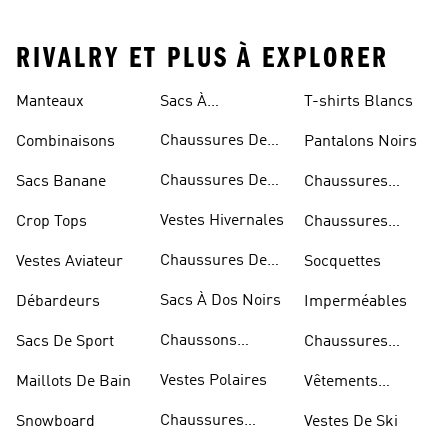
RIVALRY ET PLUS À EXPLORER
Manteaux
Sacs À
T-shirts Blancs
Bandoulière
Chaussures De
Combinaisons
Pantalons Noirs
Rugby
Chaussures De
Sacs Banane
Chaussures
Skateur
Bleues
Vestes Hivernales
Crop Tops
Chaussures
Dorées
Chaussures De
Vestes Aviateur
Socquettes
Marche
Sacs À Dos Noirs
Débardeurs
Imperméables
Chaussons
Sacs De Sport
Chaussures
D'escalade
Blanches
Vestes Polaires
Maillots De Bain
Vêtements
Sportifs
Chaussures
Snowboard
Vestes De Ski
D'haltérophilie