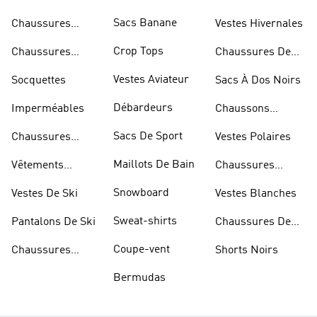
Skateur
Sacs Banane
Chaussures
Vestes Hivernales
Bleues
Crop Tops
Chaussures
Chaussures De
Dorées
Marche
Vestes Aviateur
Socquettes
Sacs À Dos Noirs
Débardeurs
Imperméables
Chaussons
D'escalade
Sacs De Sport
Chaussures
Vestes Polaires
Blanches
Maillots De Bain
Vêtements
Chaussures
Sportifs
D'haltérophilie
Snowboard
Vestes De Ski
Vestes Blanches
Sweat-shirts
Pantalons De Ski
Chaussures De
Basketball
Coupe-vent
Chaussures
Shorts Noirs
Rouges
Bermudas