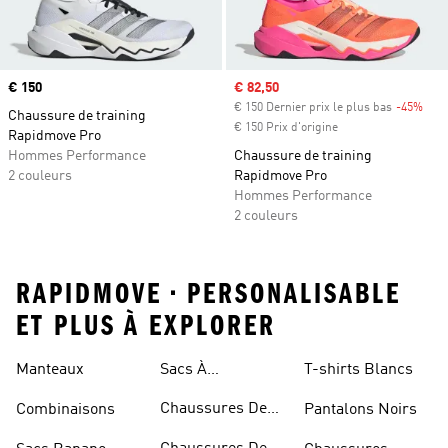
Prix
€ 150
Prix soldé
€ 82,50
€ 150 Dernier prix le plus bas
-45%
Raba
Chaussure de training
€ 150 Prix d'origine
Rapidmove Pro
Hommes Performance
Chaussure de training
2 couleurs
Rapidmove Pro
Hommes Performance
2 couleurs
RAPIDMOVE • PERSONALISABLE
ET PLUS À EXPLORER
Manteaux
Sacs À
T-shirts Blancs
Bandoulière
Chaussures De
Combinaisons
Pantalons Noirs
Rugby