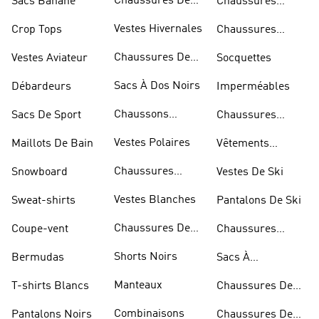
Chaussures De
Sacs Banane
Chaussures
Skateur
Bleues
Vestes Hivernales
Crop Tops
Chaussures
Dorées
Chaussures De
Vestes Aviateur
Socquettes
Marche
Sacs À Dos Noirs
Débardeurs
Imperméables
Chaussons
Sacs De Sport
Chaussures
D'escalade
Blanches
Vestes Polaires
Maillots De Bain
Vêtements
Sportifs
Chaussures
Snowboard
Vestes De Ski
D'haltérophilie
Vestes Blanches
Sweat-shirts
Pantalons De Ski
Chaussures De
Coupe-vent
Chaussures
Basketball
Rouges
Shorts Noirs
Bermudas
Sacs À
Bandoulière
Manteaux
T-shirts Blancs
Chaussures De
Rugby
Combinaisons
Pantalons Noirs
Chaussures De