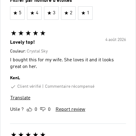
Filtrer par nombre d'étoiles
5
4
3
2
1
4 août 2026
Lovely top!
Couleur:
Crystal Sky
I bought this for my wife. She loves it and it looks
great on her.
KenL
Client vérifié
Commentaire récompensé
Translate
Utile ?
0
0
Report review