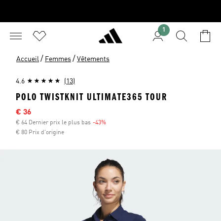
1
/
/
Accueil
Femmes
Vêtements
4.6
(13)
POLO TWISTKNIT ULTIMATE365 TOUR
Sale price
€ 36
€ 64 Dernier prix le plus bas
-43%
Discount
€ 80 Prix d'origine