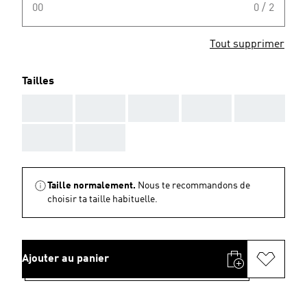
00
0 / 2
Tout supprimer
Tailles
AAA
AAA
AAA
AAA
AAA
AAA
AAA
Taille normalement.
Nous te recommandons de
choisir ta taille habituelle.
Ajouter au panier