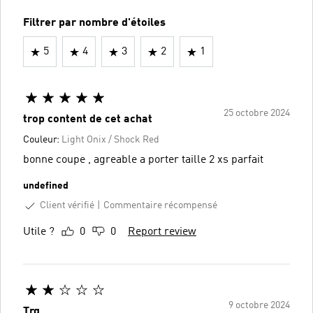
Filtrer par nombre d'étoiles
5
4
3
2
1
25 octobre 2024
trop content de cet achat
Couleur:
Light Onix / Shock Red
bonne coupe , agreable a porter taille 2 xs parfait
undefined
Client vérifié
Commentaire récompensé
Utile ?
0
0
Report review
9 octobre 2024
Trq