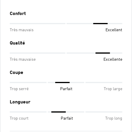
Confort
Très mauvais
Excellent
Qualité
Très mauvaise
Excellente
Coupe
Trop serré
Parfait
Trop large
Longueur
Trop court
Parfait
Trop long