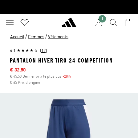
1
/
/
Accueil
Femmes
Vêtements
4.1
(12)
PANTALON HIVER TIRO 24 COMPETITION
Sale price
€ 32,50
€ 45,50 Dernier prix le plus bas
-28%
Discount
€ 65 Prix d'origine