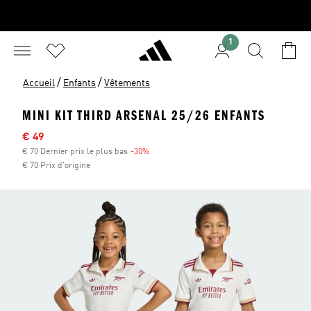
1
/
/
Accueil
Enfants
Vêtements
MINI KIT THIRD ARSENAL 25/26 ENFANTS
Sale price
€ 49
€ 70 Dernier prix le plus bas
-30%
Discount
€ 70 Prix d'origine