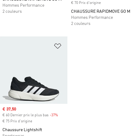
€ 70 Prix d'origine
Hommes Performance
2 couleurs
CHAUSSURE RAPIDMOVE GO M
Hommes Performance
2 couleurs
Ajouter à la Liste de produits favor
Prix soldé
€ 37,50
€ 60 Dernier prix le plus bas
-37%
Rabais
€ 75 Prix d'origine
Chaussure Lightshift