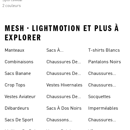
Sportswear
2 couleurs
MESH • LIGHTMOTION ET PLUS À
EXPLORER
Rouges
Manteaux
Sacs À
T-shirts Blancs
Bandoulière
Combinaisons
Chaussures De
Pantalons Noirs
Rugby
Sacs Banane
Chaussures De
Chaussures
Skateur
Bleues
Crop Tops
Vestes Hivernales
Chaussures
Dorées
Vestes Aviateur
Chaussures De
Socquettes
Marche
Débardeurs
Sacs À Dos Noirs
Imperméables
Sacs De Sport
Chaussons
Chaussures
D'escalade
Blanches