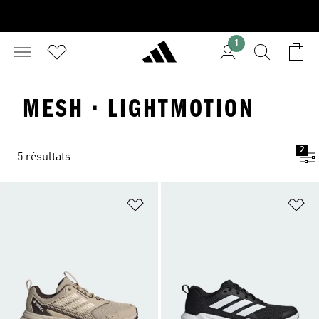
1
MESH · LIGHTMOTION
2
5 résultats
Ajouter à la Liste de produits favor
Aj