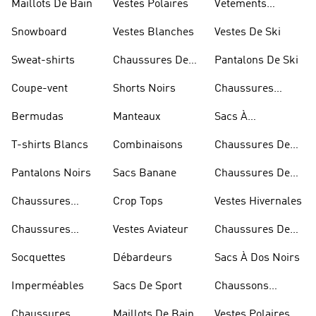
Maillots De Bain
Vestes Polaires
Vêtements
Sportifs
Snowboard
Vestes Blanches
Vestes De Ski
Sweat-shirts
Chaussures De
Pantalons De Ski
Basketball
Coupe-vent
Shorts Noirs
Chaussures
Rouges
Bermudas
Manteaux
Sacs À
Bandoulière
T-shirts Blancs
Combinaisons
Chaussures De
Rugby
Pantalons Noirs
Sacs Banane
Chaussures De
Skateur
Chaussures
Crop Tops
Vestes Hivernales
Bleues
Chaussures
Vestes Aviateur
Chaussures De
Dorées
Marche
Socquettes
Débardeurs
Sacs À Dos Noirs
Imperméables
Sacs De Sport
Chaussons
D'escalade
Chaussures
Maillots De Bain
Vestes Polaires