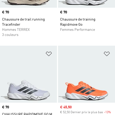
Prix
€ 70
Prix
€ 70
Chaussure de trail running
Chaussure de training
Tracefinder
Rapidmove Go
Hommes TERREX
Femmes Performance
3 couleurs
Ajouter à la Liste de produits favor
Aj
Prix
€ 70
Prix soldé
€ 45,50
€ 52,50 Dernier prix le plus bas
-13%
Ra
CHAUSSURE RAPIDMOVE GO M