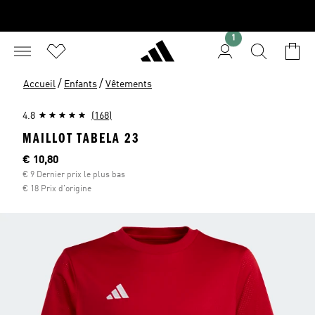
1
/
/
Accueil
Enfants
Vêtements
4.8
(168)
MAILLOT TABELA 23
Current price
€ 10,80
€ 9 Dernier prix le plus bas
€ 18 Prix d'origine