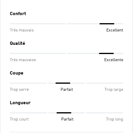
Confort
Très mauvais
Excellent
Qualité
Très mauvaise
Excellente
Coupe
Trop serré
Parfait
Trop large
Longueur
Trop court
Parfait
Trop long