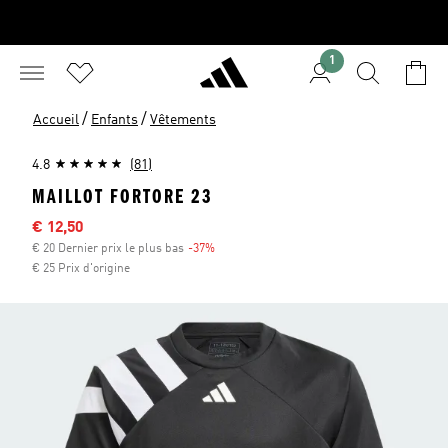
1
/
/
Accueil
Enfants
Vêtements
4.8
(81)
MAILLOT FORTORE 23
Sale price
€ 12,50
€ 20 Dernier prix le plus bas
-37%
Discount
€ 25 Prix d'origine