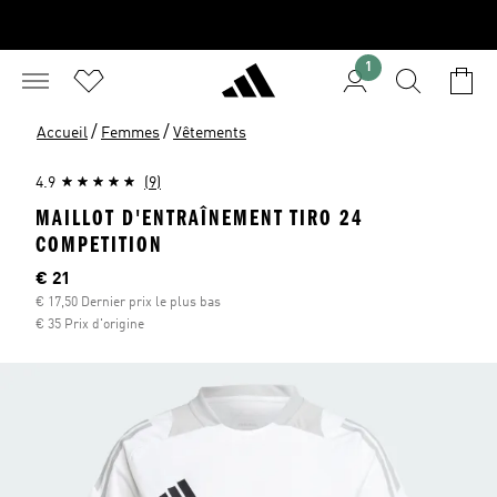
1
/
/
Accueil
Femmes
Vêtements
4.9
(9)
MAILLOT D'ENTRAÎNEMENT TIRO 24
COMPETITION
Current price
€ 21
€ 17,50 Dernier prix le plus bas
€ 35 Prix d'origine