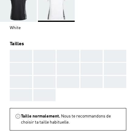
White
Tailles
AAA
AAA
AAA
AAA
AAA
AAA
AAA
AAA
AAA
AAA
AAA
AAA
AAA
AAA
AAA
AAA
AAA
Taille normalement.
Nous te recommandons de
choisir ta taille habituelle.