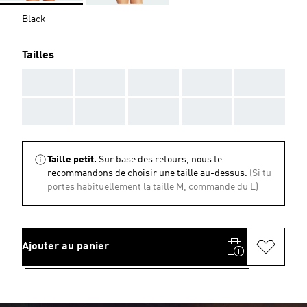
Black
Tailles
AAA
AAA
AAA
AAA
AAA
AAA
AAA
AAA
AAA
AAA
Taille petit.
Sur base des retours, nous te
recommandons de choisir une taille au-dessus.
(Si tu
portes habituellement la taille M, commande du L)
Ajouter au panier