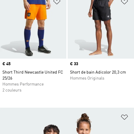
Ajouter à la Liste de produits favor
Aj
Prix
€ 45
Prix
€ 33
Short Third Newcastle United FC
Short de bain Adicolor 20,3 cm
25/26
Hommes Originals
Hommes Performance
2 couleurs
Aj