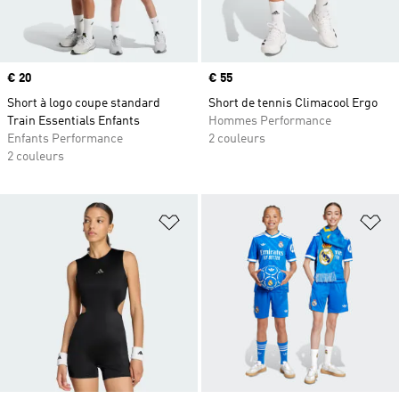
Prix
€ 20
Prix
€ 55
Short à logo coupe standard
Short de tennis Climacool Ergo
Train Essentials Enfants
Hommes Performance
Enfants Performance
2 couleurs
2 couleurs
Ajouter à la Liste de produits favor
Aj