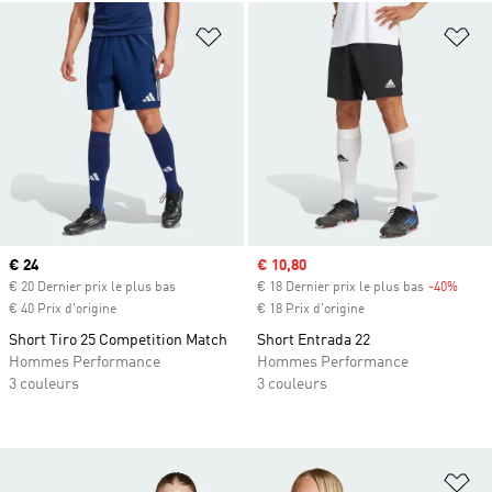
Ajouter à la Liste de produits favor
Aj
Prix actuel
€ 24
Prix soldé
€ 10,80
€ 20 Dernier prix le plus bas
€ 18 Dernier prix le plus bas
-40%
Rabai
€ 40 Prix d'origine
€ 18 Prix d'origine
Short Tiro 25 Competition Match
Short Entrada 22
Hommes Performance
Hommes Performance
3 couleurs
3 couleurs
Aj