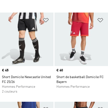
Ajouter à la Liste de produits favor
Aj
Prix
€ 45
Prix
€ 60
Short Domicile Newcastle United
Short de basketball Domicile FC
FC 25/26
Bayern
Hommes Performance
Hommes Performance
2 couleurs