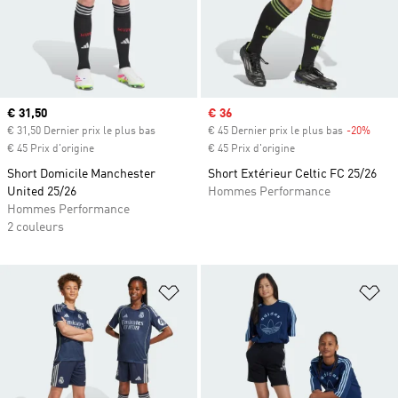
Prix actuel
€ 31,50
Prix soldé
€ 36
€ 31,50 Dernier prix le plus bas
€ 45 Dernier prix le plus bas
-20%
Rabai
€ 45 Prix d'origine
€ 45 Prix d'origine
Short Domicile Manchester
Short Extérieur Celtic FC 25/26
United 25/26
Hommes Performance
Hommes Performance
2 couleurs
Ajouter à la Liste de produits favor
Aj