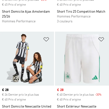
€ 36 Dernier prix le plus bas
-25%
Rabais
€ 20 Dernier prix le plus bas
€ 45 Prix d'origine
€ 40 Prix d'origine
Short Domicile Ajax Amsterdam
Short Tiro 25 Competition Match
25/26
Hommes Performance
Hommes Performance
3 couleurs
Ajouter à la Liste de produits favor
Aj
Prix actuel
€ 28
Prix soldé
€ 28
€ 26 Dernier prix le plus bas
€ 40 Dernier prix le plus bas
-30%
Rabai
€ 40 Prix d'origine
€ 40 Prix d'origine
Short Domicile Newcastle United
Short Extérieur Newcastle