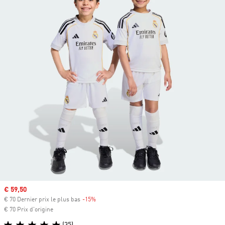
Prix soldé
€ 59,50
€ 70 Dernier prix le plus bas
-15%
Rabais
€ 70 Prix d'origine