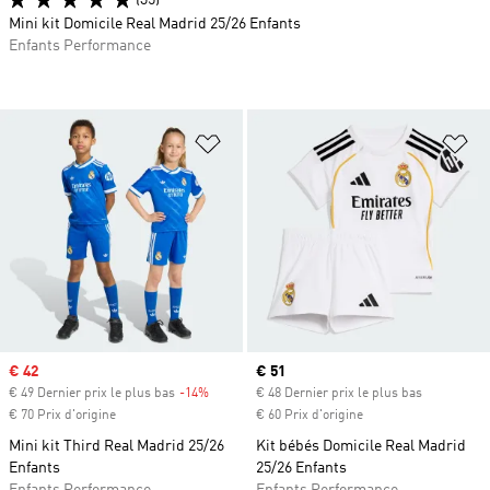
(35)
Mini kit Domicile Real Madrid 25/26 Enfants
Enfants Performance
Ajouter à la Liste de produits favor
Aj
Prix soldé
€ 42
Prix actuel
€ 51
€ 49 Dernier prix le plus bas
-14%
Rabais
€ 48 Dernier prix le plus bas
€ 70 Prix d'origine
€ 60 Prix d'origine
Mini kit Third Real Madrid 25/26
Kit bébés Domicile Real Madrid
Enfants
25/26 Enfants