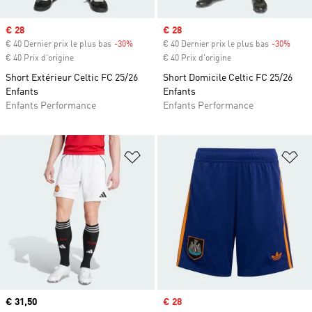
Prix soldé
€ 28
Prix soldé
€ 28
€ 40 Dernier prix le plus bas
-30%
Rabais
€ 40 Dernier prix le plus bas
-30%
Rabai
€ 40 Prix d'origine
€ 40 Prix d'origine
Short Extérieur Celtic FC 25/26
Short Domicile Celtic FC 25/26
Enfants
Enfants
Enfants Performance
Enfants Performance
Ajouter à la Liste de produits favor
Aj
Prix actuel
€ 31,50
Prix soldé
€ 28