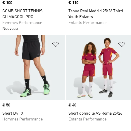
Prix
€ 100
Prix
€ 110
COMBISHORT TENNIS
Tenue Real Madrid 25/26 Third
CLIMACOOL PRO
Youth Enfants
Femmes Performance
Enfants Performance
Nouveau
Ajouter à la Liste de produits favor
Aj
Prix
€ 50
Prix
€ 40
Short D4T X
Short domicile AS Roma 25/26
Hommes Performance
Enfants Performance