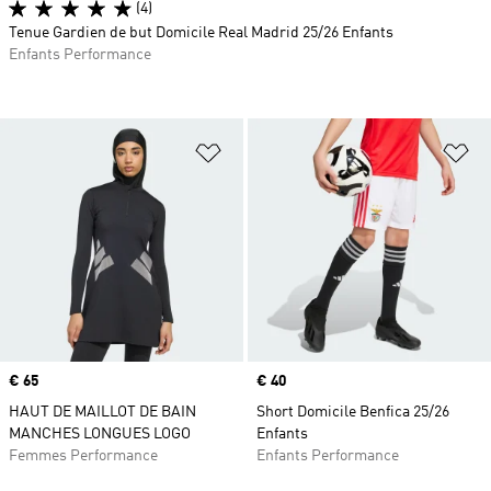
(4)
Tenue Gardien de but Domicile Real Madrid 25/26 Enfants
Enfants Performance
Ajouter à la Liste de produits favor
Aj
Prix
€ 65
Prix
€ 40
HAUT DE MAILLOT DE BAIN
Short Domicile Benfica 25/26
MANCHES LONGUES LOGO
Enfants
Femmes Performance
Enfants Performance