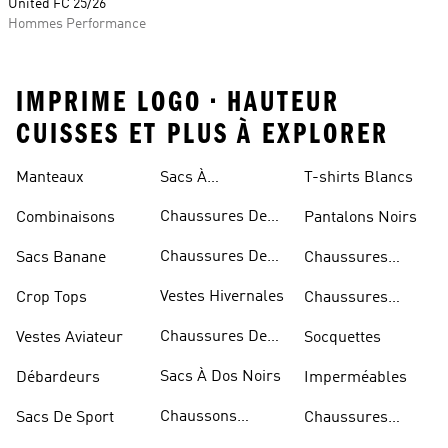
United FC 25/26
Hommes Performance
IMPRIME LOGO • HAUTEUR
CUISSES ET PLUS À EXPLORER
Manteaux
Sacs À
T-shirts Blancs
Bandoulière
Chaussures De
Combinaisons
Pantalons Noirs
Rugby
Chaussures De
Sacs Banane
Chaussures
Skateur
Bleues
Vestes Hivernales
Crop Tops
Chaussures
Dorées
Chaussures De
Vestes Aviateur
Socquettes
Marche
Sacs À Dos Noirs
Débardeurs
Imperméables
Chaussons
Sacs De Sport
Chaussures
D'escalade
Blanches