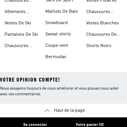
Sacs De Sport
Chaussures
Vestes Polaires
Blanches
Maillots De Bain
Vêtements
Chaussures
Sportifs
D'haltérophilie
Snowboard
Vestes De Ski
Vestes Blanches
Sweat-shirts
Pantalons De Ski
Chaussures De
Basketball
Coupe-vent
Chaussures
Shorts Noirs
Rouges
Bermudas
VOTRE OPINION COMPTE!
Nous essayons toujours de nous améliorer et vous pouvez nous aider
avec vos commentaires.
Haut de la page
Se connecter
Votre panier (0)