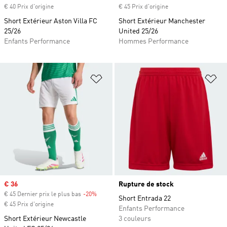
€ 40 Prix d'origine
€ 45 Prix d'origine
Short Extérieur Aston Villa FC
Short Extérieur Manchester
25/26
United 25/26
Enfants Performance
Hommes Performance
Ajouter à la Liste de produits favor
Aj
Prix soldé
€ 36
Rupture de stock
€ 45 Dernier prix le plus bas
-20%
Rabais
Short Entrada 22
€ 45 Prix d'origine
Enfants Performance
Short Extérieur Newcastle
3 couleurs