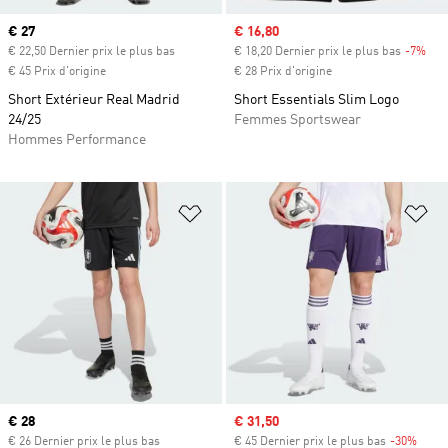
Prix actuel
€ 27
Prix soldé
€ 16,80
€ 22,50 Dernier prix le plus bas
€ 18,20 Dernier prix le plus bas
-7%
Rab
€ 45 Prix d'origine
€ 28 Prix d'origine
Short Extérieur Real Madrid
Short Essentials Slim Logo
24/25
Femmes Sportswear
Hommes Performance
Ajouter à la Liste de produits favor
Aj
Prix actuel
€ 28
Prix soldé
€ 31,50
€ 26 Dernier prix le plus bas
€ 45 Dernier prix le plus bas
-30%
Rabai