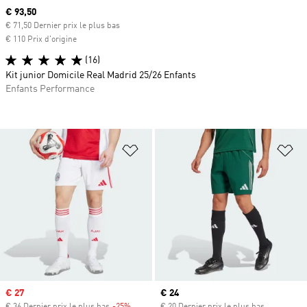
Prix actuel
€ 93,50
€ 71,50 Dernier prix le plus bas
€ 110 Prix d'origine
(16)
Kit junior Domicile Real Madrid 25/26 Enfants
Enfants Performance
Ajouter à la Liste de produits favor
Aj
Prix soldé
€ 27
Prix actuel
€ 24