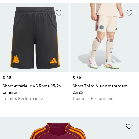
Ajouter à la Liste de produits favor
Aj
Prix
€ 40
Prix
€ 45
Short extérieur AS Roma 25/26
Short Third Ajax Amsterdam
Enfants
25/26
Enfants Performance
Hommes Performance
Aj