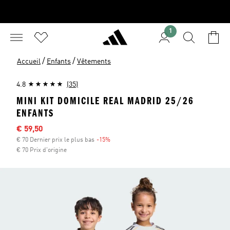
1
/
/
Accueil
Enfants
Vêtements
4.8
(35)
MINI KIT DOMICILE REAL MADRID 25/26
ENFANTS
Sale price
€ 59,50
€ 70 Dernier prix le plus bas
-15%
Discount
€ 70 Prix d'origine