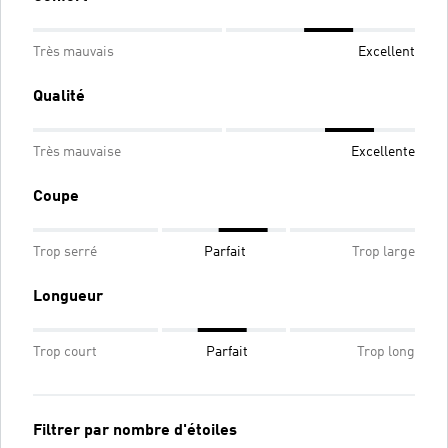
Très mauvais
Excellent
Qualité
Très mauvaise
Excellente
Coupe
Trop serré
Parfait
Trop large
Longueur
Trop court
Parfait
Trop long
Filtrer par nombre d'étoiles